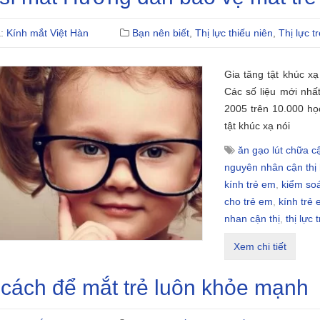
ả:
Kính mắt Việt Hàn
Bạn nên biết
,
Thị lực thiếu niên
,
Thị lực t
Gia tăng tật khúc x
Các số liệu mới nh
2005 trên 10.000 học
tật khúc xạ nói
ăn gạo lút chữa cậ
nguyên nhân cận thị
kính trẻ em
,
kiểm soá
cho trẻ em
,
kính trẻ
nhan cận thị
,
thị lực 
Xem chi tiết
cách để mắt trẻ luôn khỏe mạnh