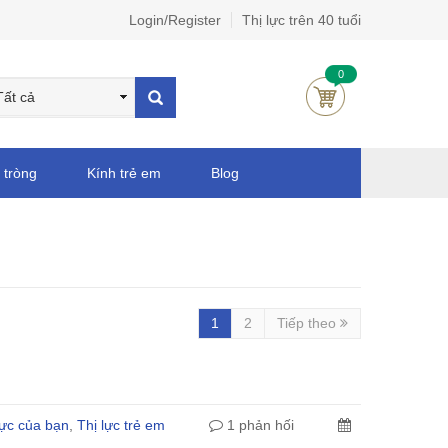
Login/Register
Thị lực trên 40 tuổi
0
 tròng
Kính trẻ em
Blog
1
2
Tiếp theo
 lực của bạn
,
Thị lực trẻ em
1 phản hối