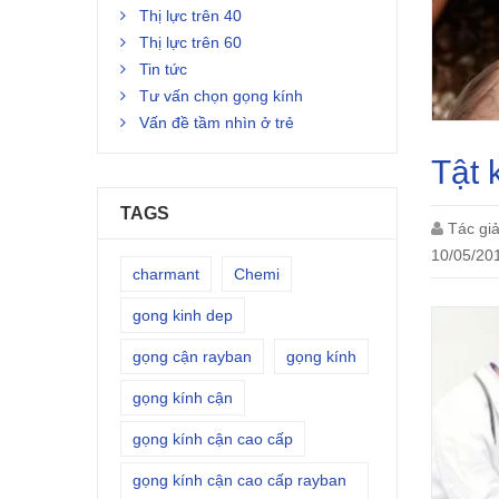
Thị lực trên 40
Thị lực trên 60
Tin tức
Tư vấn chọn gọng kính
Vấn đề tầm nhìn ở trẻ
Tật 
TAGS
Tác gi
10/05/20
charmant
Chemi
gong kinh dep
gọng cận rayban
gọng kính
gọng kính cận
gọng kính cận cao cấp
gọng kính cận cao cấp rayban