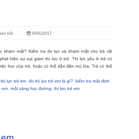
ản hồi
9/05/2017
c khám mắt? Kiểm tra thị lực và khám mắt cho trẻ rất
hát hiện sự sụt giảm thị lực ở trẻ. Thị lực yêu ở trẻ có
ệc học của trẻ, hoặc có thể dẫn đến mù lòa. Trẻ có thể
 thị lực trẻ em
,
đo thị lực trẻ em là gì?
,
kiểm tra mắt định
rẻ em
,
mắt sáng học đường
,
thị lực trẻ em
ẻ em