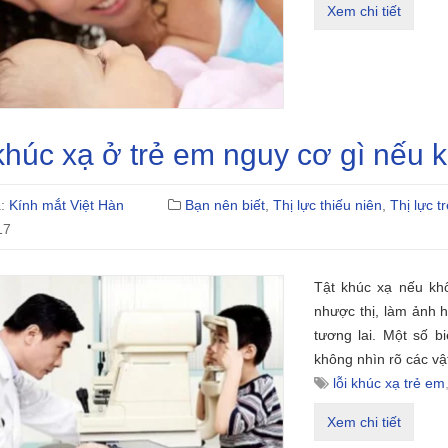
Xem chi tiết
khúc xạ ở trẻ em nguy cơ gì nếu k
ả:
Kính mắt Việt Hàn
Bạn nên biết
,
Thị lực thiếu niên
,
Thị lực t
17
Tật khúc xạ nếu khô
nhược thị, làm ảnh 
tương lai. Một số b
không nhìn rõ các vậ
lỗi khúc xạ trẻ em
Xem chi tiết