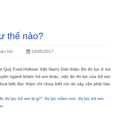
hư thế nào?
ản hồi
10/05/2017
i Quỹ Fred Hollows Việt Nam) Giới thiệu Đo thị lực ở trẻ
yên ngành khám trẻ em khác, việc đo thị lực của trẻ em
chưa biết đọc thậm chỉ chưa biết nói do vậy cần phải bác
đo thị lực trẻ em là gì?
,
thị lực mầm non
,
thị lực trẻ em
,
ọc