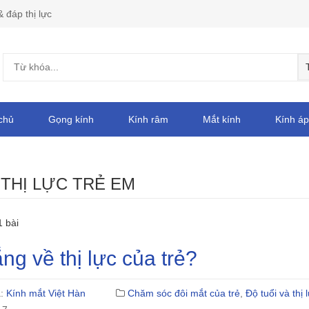
& đáp thị lực
chủ
Gọng kính
Kính râm
Mắt kính
Kính áp
:
THỊ LỰC TRẺ EM
1 bài
ắng về thị lực của trẻ?
ả:
Kính mắt Việt Hàn
Chăm sóc đôi mắt của trẻ
,
Độ tuổi và thị