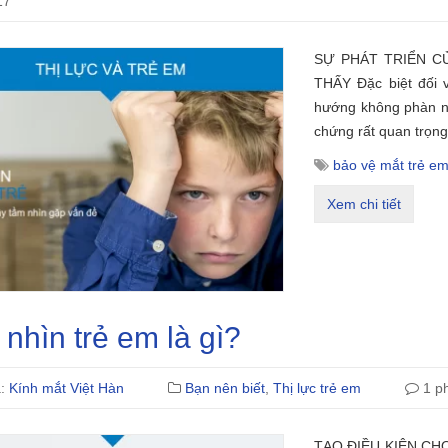
17
SỰ PHÁT TRIỂN C
THẤY Đặc biệt đối 
hướng không phàn nàn
chứng rất quan trọng
bảo vệ mắt trẻ e
Xem chi tiết
nhìn trẻ em là gì?
ả:
Kính mắt Việt Hàn
Bạn nên biết
,
Thị lực trẻ em
1 ph
TẠO ĐIỀU KIỆN CHO