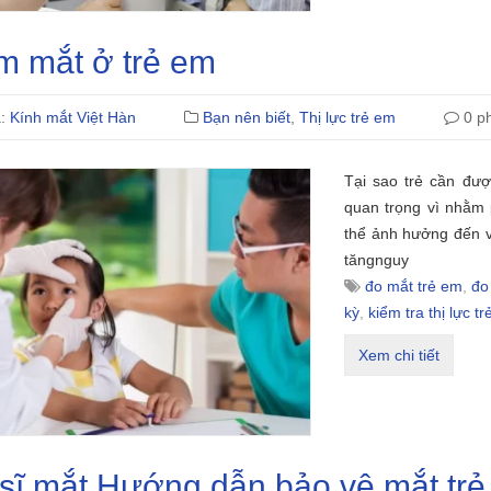
 mắt ở trẻ em
ả:
Kính mắt Việt Hàn
Bạn nên biết
,
Thị lực trẻ em
0 ph
Tại sao trẻ cần đượ
quan trọng vì nhằm p
thể ảnh hưởng đến vi
tăngnguy
đo mắt trẻ em
,
đo
kỳ
,
kiểm tra thị lực t
Xem chi tiết
sĩ mắt Hướng dẫn bảo vệ mắt tr