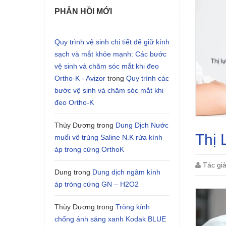
PHẢN HỒI MỚI
Quy trình vệ sinh chi tiết để giữ kính
sạch và mắt khỏe mạnh: Các bước
vệ sinh và chăm sóc mắt khi đeo
Ortho-K - Avizor
trong
Quy trình các
bước vệ sinh và chăm sóc mắt khi
đeo Ortho-K
Thùy Dương
trong
Dung Dịch Nước
Thị 
muối vô trùng Saline N.K rửa kính
áp trong cứng OrthoK
Tác gi
Dung
trong
Dung dịch ngâm kính
áp tròng cứng GN – H2O2
Thùy Dương
trong
Tròng kính
chống ánh sáng xanh Kodak BLUE