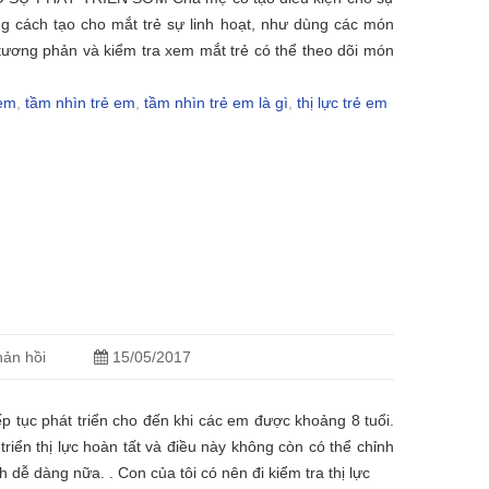
ằng cách tạo cho mắt trẻ sự linh hoạt, như dùng các món
tương phản và kiểm tra xem mắt trẻ có thể theo dõi món
 em
,
tầm nhìn trẻ em
,
tầm nhìn trẻ em là gì
,
thị lực trẻ em
ản hồi
15/05/2017
iếp tục phát triển cho đến khi các em được khoảng 8 tuổi.
triển thị lực hoàn tất và điều này không còn có thể chỉnh
 dễ dàng nữa. . Con của tôi có nên đi kiểm tra thị lực