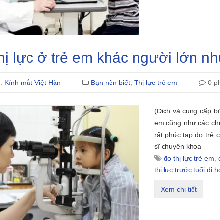
hị lực ở trẻ em khác người lớn n
ả:
Kính mắt Việt Hàn
Bạn nên biết
,
Thị lực trẻ em
0 ph
(Dịch và cung cấp bở
em cũng như các chu
rất phức tạp do trẻ 
sĩ chuyên khoa
đo thị lực trẻ em
,
thị lực trước tuổi đi h
Xem chi tiết