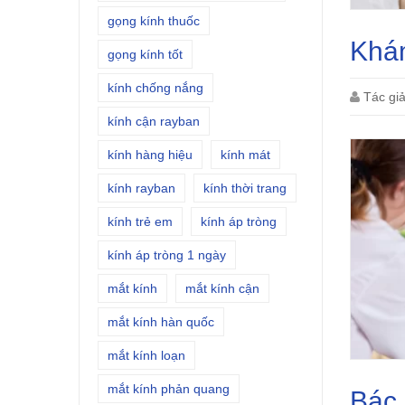
gọng kính thuốc
Khám
gọng kính tốt
kính chống nắng
Tác gi
kính cận rayban
kính hàng hiệu
kính mát
kính rayban
kính thời trang
kính trẻ em
kính áp tròng
kính áp tròng 1 ngày
mắt kính
mắt kính cận
mắt kính hàn quốc
mắt kính loạn
mắt kính phản quang
Bác 