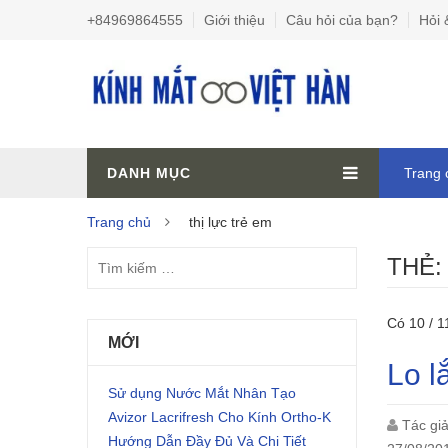
+84969864555
Giới thiệu
Câu hỏi của bạn?
Hỏi 
DANH MỤC
Trang 
Trang chủ
thị lực trẻ em
THẺ
Có 10 / 1
MỚI
Lo l
Sử dụng Nước Mắt Nhân Tạo
Avizor Lacrifresh Cho Kính Ortho-K
Tác gi
Hướng Dẫn Đầy Đủ Và Chi Tiết