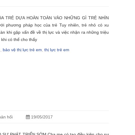
ỦA TRẺ DỰA HOÀN TOÀN VÀO NHỮNG GÌ TRẺ NHÌN
với phương pháp học của trẻ Tuy nhiên, trẻ nhỏ có xu
 khi gặp vấn đề về thị lực và việc nhận ra những triệu
 khi có thể cho thấy
m
,
bảo vệ thị lực trẻ em
,
thị lực trẻ em
ản hối
19/05/2017
 SỰ PHÁT TRIỂN SỚM Cha mẹ có tạo điều kiện cho sự