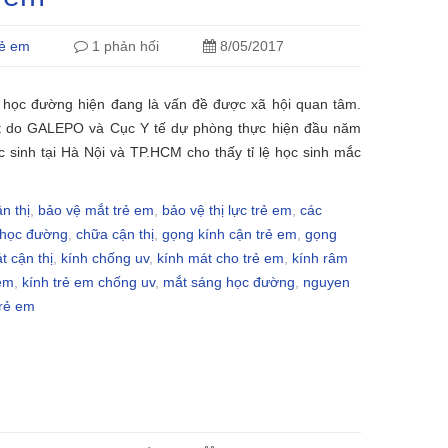
rẻ em
1 phản hối
8/05/2017
ạ học đường hiện đang là vấn đề được xã hội quan tâm.
ất do GALEPO và Cục Y tế dự phòng thực hiện đầu năm
 sinh tại Hà Nội và TP.HCM cho thấy tỉ lệ học sinh mắc
n thị
,
bảo vệ mắt trẻ em
,
bảo vệ thị lực trẻ em
,
các
 học đường
,
chữa cận thị
,
gọng kính cận trẻ em
,
gọng
t cận thị
,
kính chống uv
,
kính mát cho trẻ em
,
kính râm
 em
,
kính trẻ em chống uv
,
mắt sáng học đường
,
nguyen
trẻ em