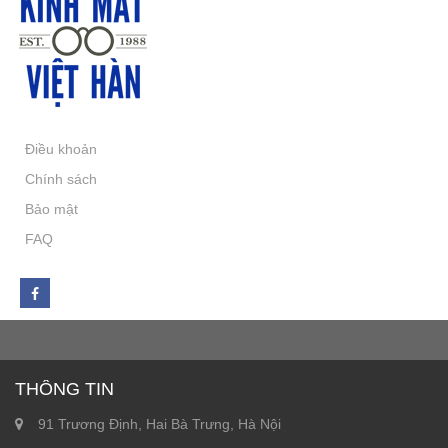
Điều khoản
Chính sách
Bảo mật
FAQ
THÔNG TIN
91 Trương Định, Hai Bà Trưng, Hà Nội