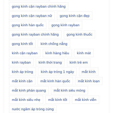
gọng kính cận rayban chính hãng
gọng kính cận rayban nữ
gọng kính cận đẹp
gọng kính hàn quốc
gọng kính rayban
gọng kính rayban chính hãng
gọng kính thuốc
gọng kính tốt
kính chống nắng
kính cận rayban
kính hàng hiệu
kính mát
kính rayban
kính thời trang
kính trẻ em
kính áp tròng
kính áp tròng 1 ngày
mắt kính
mắt kính cận
mắt kính hàn quốc
mắt kính loạn
mắt kính phản quang
mắt kính siêu mỏng
mắt kính siêu nhẹ
mắt kính tốt
mắt kính viễn
nước ngâm áp tròng cứng