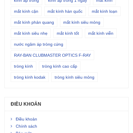
kính áp tròng
kính áp tròng 1 ngày
mắt kính
mắt kính cận
mắt kính hàn quốc
mắt kính loạn
mắt kính phản quang
mắt kính siêu mỏng
mắt kính siêu nhẹ
mắt kính tốt
mắt kính viễn
nước ngâm áp tròng cứng
RAY-BAN CLUBMASTER OPTICS F-RAY
tròng kính
tròng kính cao cấp
tròng kính kodak
tròng kính siêu mỏng
ĐIỀU KHOẢN
Điều khoản
Chính sách