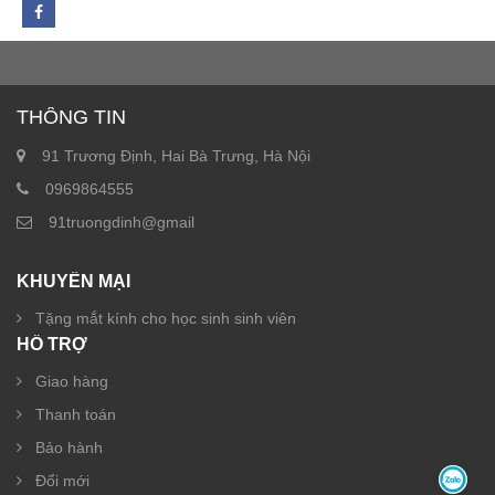
THÔNG TIN
91 Trương Định, Hai Bà Trưng, Hà Nội
0969864555
91truongdinh@gmail
KHUYẾN MẠI
Tặng mắt kính cho học sinh sinh viên
HỖ TRỢ
Giao hàng
Thanh toán
Bảo hành
Đổi mới