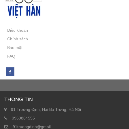
Điều khoản
Chính sách
Bảo mật
FAQ
THÔNG TIN
91 Trương Định, Hai Bà Trưng, Hà Nội
0969864555
91truongdinh@gmail