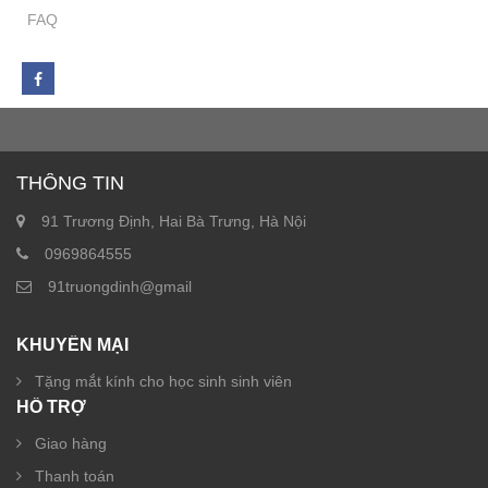
FAQ
THÔNG TIN
91 Trương Định, Hai Bà Trưng, Hà Nội
0969864555
91truongdinh@gmail
KHUYẾN MẠI
Tặng mắt kính cho học sinh sinh viên
HỖ TRỢ
Giao hàng
Thanh toán