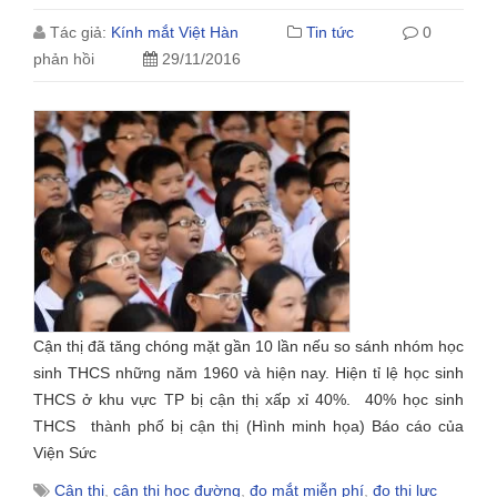
Tác giả:
Kính mắt Việt Hàn
Tin tức
0
phản hồi
29/11/2016
Cận thị đã tăng chóng mặt gần 10 lần nếu so sánh nhóm học
sinh THCS những năm 1960 và hiện nay. Hiện tỉ lệ học sinh
THCS ở khu vực TP bị cận thị xấp xỉ 40%. 40% học sinh
THCS thành phố bị cận thị (Hình minh họa) Báo cáo của
Viện Sức
Cận thị
,
cận thị học đường
,
đo mắt miễn phí
,
đo thị lực