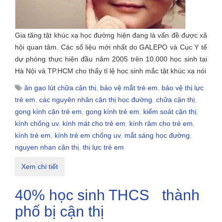
Gia tăng tật khúc xạ học đường hiện đang là vấn đề được xã
hội quan tâm. Các số liệu mới nhất do GALEPO và Cục Y tế
dự phòng thực hiện đầu năm 2005 trên 10.000 học sinh tại
Hà Nội và TP.HCM cho thấy tỉ lệ học sinh mắc tật khúc xạ nói
ăn gạo lút chữa cận thị
,
bảo vệ mắt trẻ em
,
bảo vệ thị lực
trẻ em
,
các nguyên nhân cận thị học đường
,
chữa cận thị
,
gọng kính cận trẻ em
,
gọng kính trẻ em
,
kiểm soát cận thị
,
kính chống uv
,
kính mát cho trẻ em
,
kính râm cho trẻ em
,
kính trẻ em
,
kính trẻ em chống uv
,
mắt sáng học đường
,
nguyen nhan cận thị
,
thị lực trẻ em
Xem chi tiết
40% học sinh THCS thành
phố bị cận thị