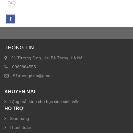
FAQ
THÔNG TIN
91 Trương Định, Hai Bà Trưng, Hà Nội
0969864555
91truongdinh@gmail
KHUYẾN MẠI
Tặng mắt kính cho học sinh sinh viên
HỖ TRỢ
Giao hàng
Thanh toán