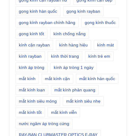
gọng kính cận rayban nữ
gọng kính cận đẹp
gọng kính hàn quốc
gọng kính rayban
gọng kính rayban chính hãng
gọng kính thuốc
gọng kính tốt
kính chống nắng
kính cận rayban
kính hàng hiệu
kính mát
kính rayban
kính thời trang
kính trẻ em
kính áp tròng
kính áp tròng 1 ngày
mắt kính
mắt kính cận
mắt kính hàn quốc
mắt kính loạn
mắt kính phản quang
mắt kính siêu mỏng
mắt kính siêu nhẹ
mắt kính tốt
mắt kính viễn
nước ngâm áp tròng cứng
RAY-BAN CLUBMASTER OPTICS F-RAY