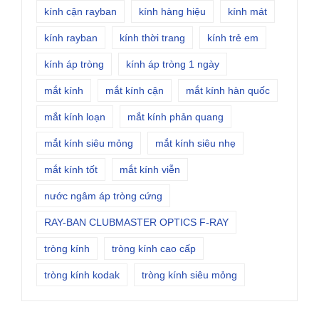
kính cận rayban
kính hàng hiệu
kính mát
kính rayban
kính thời trang
kính trẻ em
kính áp tròng
kính áp tròng 1 ngày
mắt kính
mắt kính cận
mắt kính hàn quốc
mắt kính loạn
mắt kính phản quang
mắt kính siêu mỏng
mắt kính siêu nhẹ
mắt kính tốt
mắt kính viễn
nước ngâm áp tròng cứng
RAY-BAN CLUBMASTER OPTICS F-RAY
tròng kính
tròng kính cao cấp
tròng kính kodak
tròng kính siêu mỏng