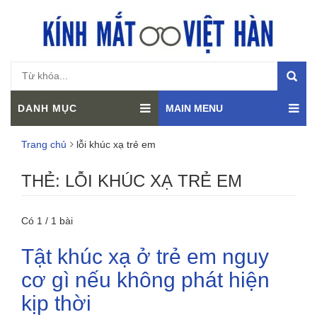
DANH MỤC
MAIN MENU
Trang chủ
lỗi khúc xạ trẻ em
THẺ:
LỖI KHÚC XẠ TRẺ EM
Có 1 / 1 bài
Tật khúc xạ ở trẻ em nguy
cơ gì nếu không phát hiện
kịp thời