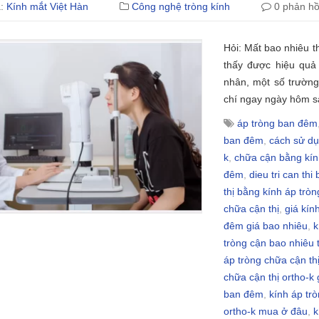
ả:
Kính mắt Việt Hàn
Công nghệ tròng kính
0 phản hồ
Hỏi: Mất bao nhiêu th
thấy được hiệu quả
nhân, một số trường
chí ngay ngày hôm s
áp tròng ban đêm
ban đêm
,
cách sử dụ
k
,
chữa cận bằng kín
đêm
,
dieu tri can thi
thị bằng kính áp tròn
chữa cận thị
,
giá kín
đêm giá bao nhiêu
,
k
tròng cận bao nhiêu 
áp tròng chữa cận th
chữa cận thị ortho-k 
ban đêm
,
kính áp trò
ortho-k mua ở đâu
,
k