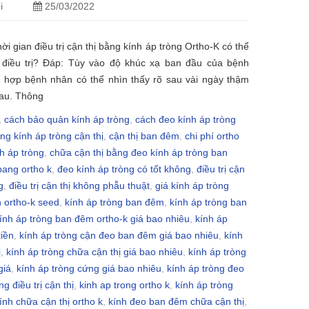
i
25/03/2022
ời gian điều trị cận thị bằng kính áp tròng Ortho-K có thể
 điều trị? Đáp: Tùy vào độ khúc xạ ban đầu của bệnh
 hợp bệnh nhân có thể nhìn thấy rõ sau vài ngày thậm
au. Thông
,
cách bảo quản kính áp tròng
,
cách đeo kính áp tròng
ng kính áp tròng cận thị
,
cận thị ban đêm
,
chi phí ortho
h áp tròng
,
chữa cận thị bằng đeo kính áp tròng ban
 bang ortho k
,
đeo kính áp tròng có tốt không
,
điều trị cận
g
,
điều trị cận thị không phẫu thuật
,
giá kính áp tròng
h ortho-k seed
,
kính áp tròng ban đêm
,
kính áp tròng ban
ính áp tròng ban đêm ortho-k giá bao nhiêu
,
kính áp
tiền
,
kính áp tròng cận đeo ban đêm giá bao nhiêu
,
kính
ị
,
kính áp tròng chữa cận thị giá bao nhiêu
,
kính áp tròng
giá
,
kính áp tròng cứng giá bao nhiêu
,
kính áp tròng đeo
ng điều trị cận thị
,
kinh ap trong ortho k
,
kính áp tròng
ính chữa cận thị ortho k
,
kính đeo ban đêm chữa cận thị
,