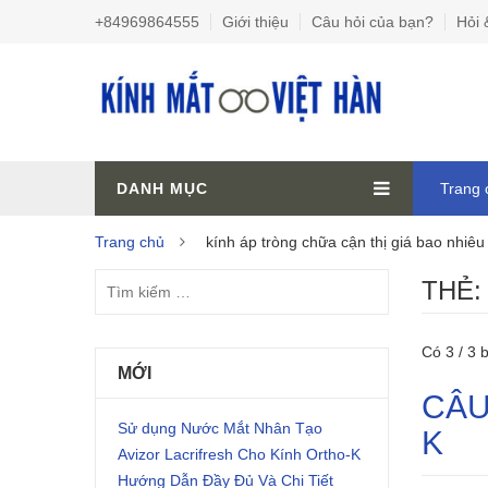
+84969864555
Giới thiệu
Câu hỏi của bạn?
Hỏi 
DANH MỤC
Trang 
Trang chủ
kính áp tròng chữa cận thị giá bao nhiêu
THẺ
Có 3 / 3 b
MỚI
CÂU
Sử dụng Nước Mắt Nhân Tạo
K
Avizor Lacrifresh Cho Kính Ortho-K
Hướng Dẫn Đầy Đủ Và Chi Tiết