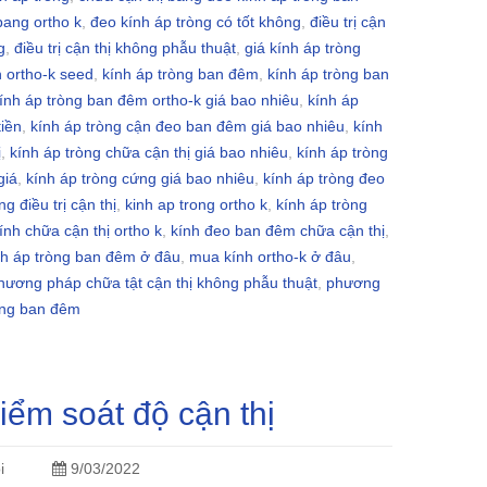
 bang ortho k
,
đeo kính áp tròng có tốt không
,
điều trị cận
g
,
điều trị cận thị không phẫu thuật
,
giá kính áp tròng
h ortho-k seed
,
kính áp tròng ban đêm
,
kính áp tròng ban
ính áp tròng ban đêm ortho-k giá bao nhiêu
,
kính áp
tiền
,
kính áp tròng cận đeo ban đêm giá bao nhiêu
,
kính
ị
,
kính áp tròng chữa cận thị giá bao nhiêu
,
kính áp tròng
giá
,
kính áp tròng cứng giá bao nhiêu
,
kính áp tròng đeo
ng điều trị cận thị
,
kinh ap trong ortho k
,
kính áp tròng
ính chữa cận thị ortho k
,
kính đeo ban đêm chữa cận thị
,
h áp tròng ban đêm ở đâu
,
mua kính ortho-k ở đâu
,
phương pháp chữa tật cận thị không phẫu thuật
,
phương
òng ban đêm
iểm soát độ cận thị
i
9/03/2022