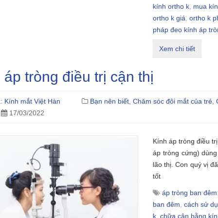
kính ortho k
,
mua kín
ortho k giá
,
ortho k 
pháp đeo kính áp tr
Xem chi tiết
 áp tròng điều trị cận thị
ả:
Kính mắt Việt Hàn
Bạn nên biết
,
Chăm sóc đôi mắt của trẻ
,
17/03/2022
Kính áp tròng điều tr
áp tròng cứng) dùng đ
lão thị. Con quý vị đ
tốt
áp tròng ban đêm
ban đêm
,
cách sử dụ
k
,
chữa cận bằng kín