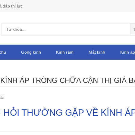
& đáp thị lực
chủ
Gọng kính
Kính râm
Mắt kính
Kính áp
:
KÍNH ÁP TRÒNG CHỮA CẬN THỊ GIÁ B
ài
 HỎI THƯỜNG GẶP VỀ KÍNH ÁP