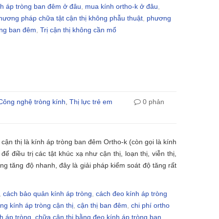
h áp tròng ban đêm ở đâu
,
mua kính ortho-k ở đâu
,
phương pháp chữa tật cận thị không phẫu thuật
,
phương
òng ban đêm
,
Trị cận thị không cần mổ
Công nghệ tròng kính
,
Thị lực trẻ em
0 phản
ị cận thị là kính áp tròng ban đêm Ortho-k (còn gọi là kính
ể điều trị các tật khúc xạ như cận thị, loạn thị, viễn thị,
ăng tăng độ nhanh, đây là giải pháp kiểm soát độ tăng rất
,
cách bảo quản kính áp tròng
,
cách đeo kính áp tròng
ng kính áp tròng cận thị
,
cận thị ban đêm
,
chi phí ortho
h áp tròng
,
chữa cận thị bằng đeo kính áp tròng ban