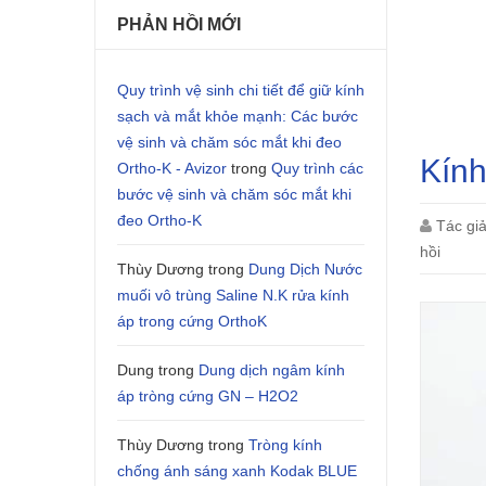
PHẢN HỒI MỚI
Quy trình vệ sinh chi tiết để giữ kính
sạch và mắt khỏe mạnh: Các bước
vệ sinh và chăm sóc mắt khi đeo
Kính
Ortho-K - Avizor
trong
Quy trình các
bước vệ sinh và chăm sóc mắt khi
đeo Ortho-K
Tác gi
hồi
Thùy Dương
trong
Dung Dịch Nước
muối vô trùng Saline N.K rửa kính
áp trong cứng OrthoK
Dung
trong
Dung dịch ngâm kính
áp tròng cứng GN – H2O2
Thùy Dương
trong
Tròng kính
chống ánh sáng xanh Kodak BLUE