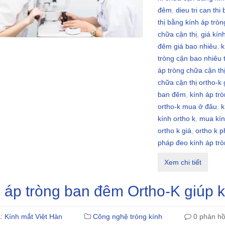
đêm
,
dieu tri can thi
thị bằng kính áp tròn
chữa cận thị
,
giá kín
đêm giá bao nhiêu
,
k
tròng cận bao nhiêu 
áp tròng chữa cận th
chữa cận thị ortho-k 
ban đêm
,
kính áp trò
ortho-k mua ở đâu
,
k
kính ortho k
,
mua kín
ortho k giá
,
ortho k 
pháp đeo kính áp tr
Xem chi tiết
 áp tròng ban đêm Ortho-K giúp k
ả:
Kính mắt Việt Hàn
Công nghệ tròng kính
0 phản hồ