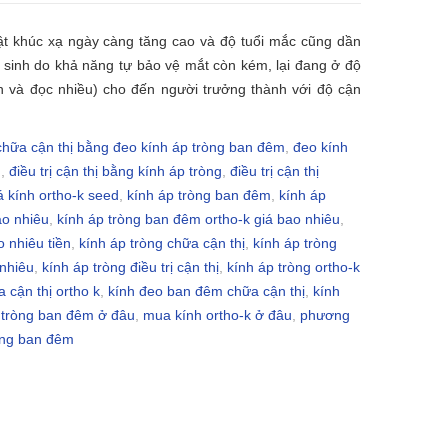
tật khúc xạ ngày càng tăng cao và độ tuổi mắc cũng dần
 sinh do khả năng tự bảo vệ mắt còn kém, lại đang ở độ
ìn và đọc nhiều) cho đến người trưởng thành với độ cận
chữa cận thị bằng đeo kính áp tròng ban đêm
,
đeo kính
g
,
điều trị cận thị bằng kính áp tròng
,
điều trị cận thị
á kính ortho-k seed
,
kính áp tròng ban đêm
,
kính áp
ao nhiêu
,
kính áp tròng ban đêm ortho-k giá bao nhiêu
,
o nhiêu tiền
,
kính áp tròng chữa cận thị
,
kính áp tròng
 nhiêu
,
kính áp tròng điều trị cận thị
,
kính áp tròng ortho-k
 cận thị ortho k
,
kính đeo ban đêm chữa cận thị
,
kính
 tròng ban đêm ở đâu
,
mua kính ortho-k ở đâu
,
phương
òng ban đêm