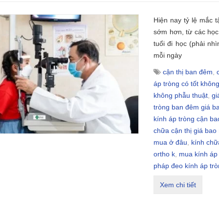
Hiện nay tỷ lệ mắc 
sớm hơn, từ các học
tuổi đi học (phải nh
mỗi ngày
cận thị ban đêm
,
áp tròng có tốt khôn
không phẫu thuật
,
gi
tròng ban đêm giá b
kính áp tròng cận ba
chữa cận thị giá bao
mua ở đâu
,
kính chữa
ortho k
,
mua kính áp
pháp đeo kính áp tr
Xem chi tiết