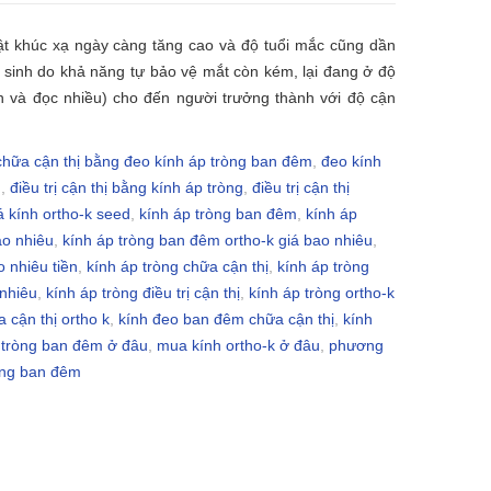
tật khúc xạ ngày càng tăng cao và độ tuổi mắc cũng dần
 sinh do khả năng tự bảo vệ mắt còn kém, lại đang ở độ
ìn và đọc nhiều) cho đến người trưởng thành với độ cận
chữa cận thị bằng đeo kính áp tròng ban đêm
,
đeo kính
g
,
điều trị cận thị bằng kính áp tròng
,
điều trị cận thị
á kính ortho-k seed
,
kính áp tròng ban đêm
,
kính áp
ao nhiêu
,
kính áp tròng ban đêm ortho-k giá bao nhiêu
,
o nhiêu tiền
,
kính áp tròng chữa cận thị
,
kính áp tròng
 nhiêu
,
kính áp tròng điều trị cận thị
,
kính áp tròng ortho-k
 cận thị ortho k
,
kính đeo ban đêm chữa cận thị
,
kính
 tròng ban đêm ở đâu
,
mua kính ortho-k ở đâu
,
phương
òng ban đêm