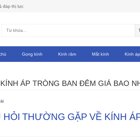
& đáp thị lực
chủ
Gọng kính
Kính râm
Mắt kính
Kính áp
:
KÍNH ÁP TRÒNG BAN ĐÊM GIÁ BAO N
ài
 HỎI THƯỜNG GẶP VỀ KÍNH ÁP