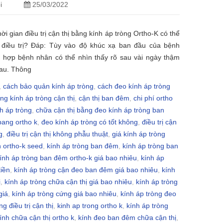
i
25/03/2022
ời gian điều trị cận thị bằng kính áp tròng Ortho-K có thể
 điều trị? Đáp: Tùy vào độ khúc xạ ban đầu của bệnh
 hợp bệnh nhân có thể nhìn thấy rõ sau vài ngày thậm
au. Thông
,
cách bảo quản kính áp tròng
,
cách đeo kính áp tròng
ng kính áp tròng cận thị
,
cận thị ban đêm
,
chi phí ortho
h áp tròng
,
chữa cận thị bằng đeo kính áp tròng ban
 bang ortho k
,
đeo kính áp tròng có tốt không
,
điều trị cận
g
,
điều trị cận thị không phẫu thuật
,
giá kính áp tròng
h ortho-k seed
,
kính áp tròng ban đêm
,
kính áp tròng ban
ính áp tròng ban đêm ortho-k giá bao nhiêu
,
kính áp
tiền
,
kính áp tròng cận đeo ban đêm giá bao nhiêu
,
kính
ị
,
kính áp tròng chữa cận thị giá bao nhiêu
,
kính áp tròng
giá
,
kính áp tròng cứng giá bao nhiêu
,
kính áp tròng đeo
ng điều trị cận thị
,
kinh ap trong ortho k
,
kính áp tròng
ính chữa cận thị ortho k
,
kính đeo ban đêm chữa cận thị
,