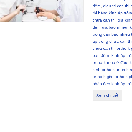
đêm
,
dieu tri can thi
thị bằng kính áp tròn
chữa cận thị
,
giá kín
đêm giá bao nhiêu
,
k
tròng cận bao nhiêu 
áp tròng chữa cận th
chữa cận thị ortho-k 
ban đêm
,
kính áp trò
ortho-k mua ở đâu
,
k
kính ortho k
,
mua kín
ortho k giá
,
ortho k 
pháp đeo kính áp tr
Xem chi tiết