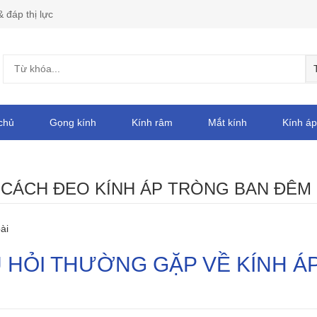
& đáp thị lực
chủ
Gọng kính
Kính râm
Mắt kính
Kính áp
:
CÁCH ĐEO KÍNH ÁP TRÒNG BAN ĐÊM
ài
 HỎI THƯỜNG GẶP VỀ KÍNH ÁP