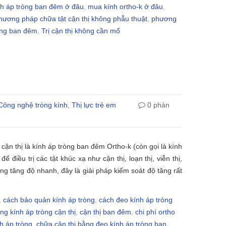
h áp tròng ban đêm ở đâu
,
mua kính ortho-k ở đâu
,
phương pháp chữa tật cận thị không phẫu thuật
,
phương
òng ban đêm
,
Trị cận thị không cần mổ
Công nghệ tròng kính
,
Thị lực trẻ em
0 phản
ị cận thị là kính áp tròng ban đêm Ortho-k (còn gọi là kính
ể điều trị các tật khúc xạ như cận thị, loạn thị, viễn thị,
ăng tăng độ nhanh, đây là giải pháp kiểm soát độ tăng rất
,
cách bảo quản kính áp tròng
,
cách đeo kính áp tròng
ng kính áp tròng cận thị
,
cận thị ban đêm
,
chi phí ortho
h áp tròng
,
chữa cận thị bằng đeo kính áp tròng ban