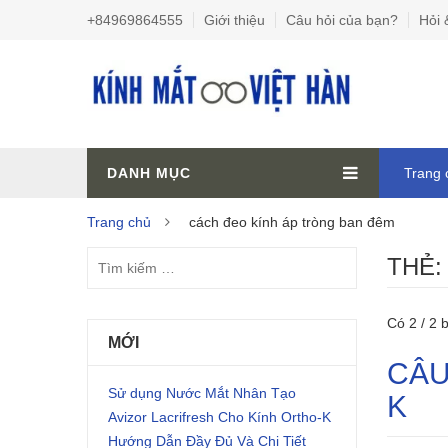
+84969864555
Giới thiệu
Câu hỏi của bạn?
Hỏi 
DANH MỤC
Trang 
Trang chủ
cách đeo kính áp tròng ban đêm
THẺ
Có 2 / 2 b
MỚI
CÂU
Sử dụng Nước Mắt Nhân Tạo
K
Avizor Lacrifresh Cho Kính Ortho-K
Hướng Dẫn Đầy Đủ Và Chi Tiết