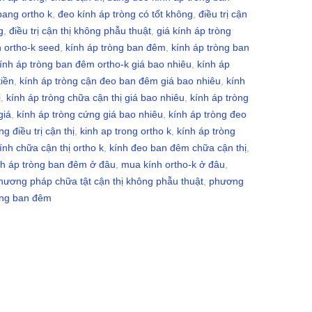
 bang ortho k
,
đeo kính áp tròng có tốt không
,
điều trị cận
g
,
điều trị cận thị không phẫu thuật
,
giá kính áp tròng
h ortho-k seed
,
kính áp tròng ban đêm
,
kính áp tròng ban
ính áp tròng ban đêm ortho-k giá bao nhiêu
,
kính áp
tiền
,
kính áp tròng cận đeo ban đêm giá bao nhiêu
,
kính
ị
,
kính áp tròng chữa cận thị giá bao nhiêu
,
kính áp tròng
giá
,
kính áp tròng cứng giá bao nhiêu
,
kính áp tròng đeo
ng điều trị cận thị
,
kinh ap trong ortho k
,
kính áp tròng
ính chữa cận thị ortho k
,
kính đeo ban đêm chữa cận thị
,
h áp tròng ban đêm ở đâu
,
mua kính ortho-k ở đâu
,
phương pháp chữa tật cận thị không phẫu thuật
,
phương
òng ban đêm