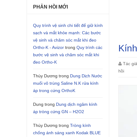
PHẢN HỒI MỚI
Quy trình vệ sinh chi tiết để giữ kính
sạch và mắt khỏe mạnh: Các bước
vệ sinh và chăm sóc mắt khi đeo
Kính
Ortho-K - Avizor
trong
Quy trình các
bước vệ sinh và chăm sóc mắt khi
đeo Ortho-K
Tác gi
hồi
Thùy Dương
trong
Dung Dịch Nước
muối vô trùng Saline N.K rửa kính
áp trong cứng OrthoK
Dung
trong
Dung dịch ngâm kính
áp tròng cứng GN – H2O2
Thùy Dương
trong
Tròng kính
chống ánh sáng xanh Kodak BLUE