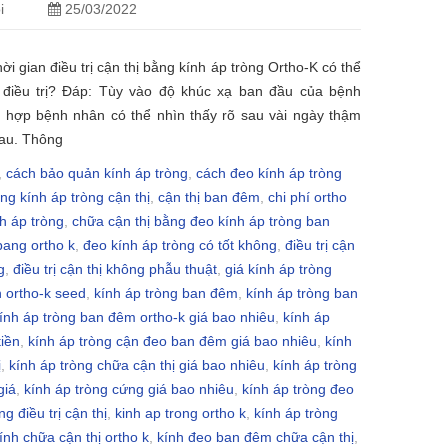
i
25/03/2022
ời gian điều trị cận thị bằng kính áp tròng Ortho-K có thể
 điều trị? Đáp: Tùy vào độ khúc xạ ban đầu của bệnh
 hợp bệnh nhân có thể nhìn thấy rõ sau vài ngày thậm
au. Thông
,
cách bảo quản kính áp tròng
,
cách đeo kính áp tròng
ng kính áp tròng cận thị
,
cận thị ban đêm
,
chi phí ortho
h áp tròng
,
chữa cận thị bằng đeo kính áp tròng ban
 bang ortho k
,
đeo kính áp tròng có tốt không
,
điều trị cận
g
,
điều trị cận thị không phẫu thuật
,
giá kính áp tròng
h ortho-k seed
,
kính áp tròng ban đêm
,
kính áp tròng ban
ính áp tròng ban đêm ortho-k giá bao nhiêu
,
kính áp
tiền
,
kính áp tròng cận đeo ban đêm giá bao nhiêu
,
kính
ị
,
kính áp tròng chữa cận thị giá bao nhiêu
,
kính áp tròng
giá
,
kính áp tròng cứng giá bao nhiêu
,
kính áp tròng đeo
ng điều trị cận thị
,
kinh ap trong ortho k
,
kính áp tròng
ính chữa cận thị ortho k
,
kính đeo ban đêm chữa cận thị
,