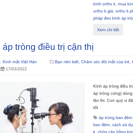
kính ortho k
,
mua kín
ortho k giá
,
ortho k 
pháp đeo kính áp tr
Xem chi tiết
 áp tròng điều trị cận thị
ả:
Kính mắt Việt Hàn
Bạn nên biết
,
Chăm sóc đôi mắt của trẻ
,
17/03/2022
Kính áp tròng điều tr
áp tròng cứng) dùng đ
lão thị. Con quý vị đ
tốt
áp tròng ban đêm
ban đêm
,
cách sử dụ
k
,
chữa cận bằng kín