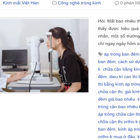
ả:
Kính mắt Việt Hàn
Công nghệ tròng kính
0 phản hồ
Hỏi: Mất bao nhiêu th
thấy được hiệu quả
nhân, một số trường
chí ngay ngày hôm s
áp tròng ban đêm
ban đêm
,
cách sử dụ
k
,
chữa cận bằng kín
đêm
,
dieu tri can thi
thị bằng kính áp tròn
chữa cận thị
,
giá kín
đêm giá bao nhiêu
,
k
tròng cận bao nhiêu 
áp tròng chữa cận th
chữa cận thị ortho-k 
ban đêm
,
kính áp trò
ortho-k mua ở đâu
,
k