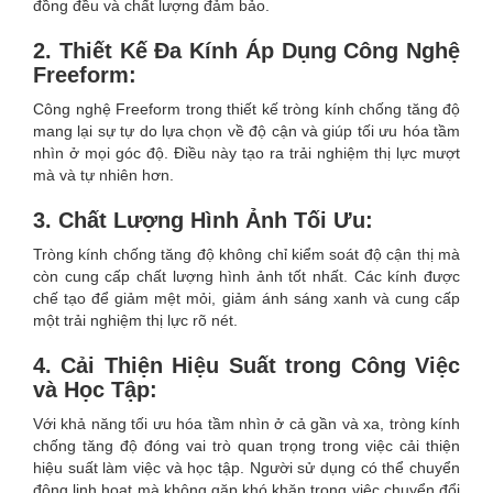
đồng đều và chất lượng đảm bảo.
–
2. Thiết Kế Đa Kính Áp Dụng Công Nghệ
SỰ
Freeform:
Công nghệ Freeform trong thiết kế tròng kính chống tăng độ
TIẾN
mang lại sự tự do lựa chọn về độ cận và giúp tối ưu hóa tầm
nhìn ở mọi góc độ. Điều này tạo ra trải nghiệm thị lực mượt
BỘ
mà và tự nhiên hơn.
CỦA
3. Chất Lượng Hình Ảnh Tối Ưu:
CÔNG
Tròng kính chống tăng độ không chỉ kiểm soát độ cận thị mà
còn cung cấp chất lượng hình ảnh tốt nhất. Các kính được
NGHỆ
chế tạo để giảm mệt mỏi, giảm ánh sáng xanh và cung cấp
một trải nghiệm thị lực rõ nét.
BẢO
4. Cải Thiện Hiệu Suất trong Công Việc
VỆ
và Học Tập:
TẦM
Với khả năng tối ưu hóa tầm nhìn ở cả gần và xa, tròng kính
chống tăng độ đóng vai trò quan trọng trong việc cải thiện
NHÌN
hiệu suất làm việc và học tập. Người sử dụng có thể chuyển
động linh hoạt mà không gặp khó khăn trong việc chuyển đổi