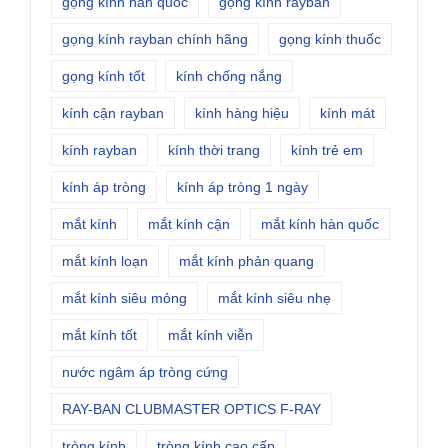
gọng kính hàn quốc
gọng kính rayban
gọng kính rayban chính hãng
gọng kính thuốc
gọng kính tốt
kính chống nắng
kính cận rayban
kính hàng hiệu
kính mát
kính rayban
kính thời trang
kính trẻ em
kính áp tròng
kính áp tròng 1 ngày
mắt kính
mắt kính cận
mắt kính hàn quốc
mắt kính loạn
mắt kính phản quang
mắt kính siêu mỏng
mắt kính siêu nhẹ
mắt kính tốt
mắt kính viễn
nước ngâm áp tròng cứng
RAY-BAN CLUBMASTER OPTICS F-RAY
tròng kính
tròng kính cao cấp