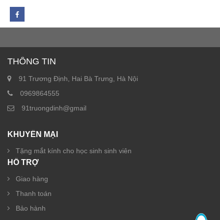
THÔNG TIN
91 Trương Định, Hai Bà Trưng, Hà Nội
0969864555
91truongdinh@gmail
KHUYẾN MẠI
Tặng mắt kính cho học sinh sinh viên
HỖ TRỢ
Giao hàng
Thanh toán
Bảo hành