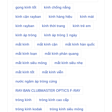
gọng kính tốt
kính chống nắng
kính cận rayban
kính hàng hiệu
kính mát
kính rayban
kính thời trang
kính trẻ em
kính áp tròng
kính áp tròng 1 ngày
mắt kính
mắt kính cận
mắt kính hàn quốc
mắt kính loạn
mắt kính phản quang
mắt kính siêu mỏng
mắt kính siêu nhẹ
mắt kính tốt
mắt kính viễn
nước ngâm áp tròng cứng
RAY-BAN CLUBMASTER OPTICS F-RAY
tròng kính
tròng kính cao cấp
tròng kính kodak
tròng kính siêu mỏng