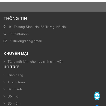
THÔNG TIN
91 Trương Định, Hai Bà Trưng, Hà Nội
0969864555
91truongdinh@gmail
KHUYẾN MẠI
Tặng mắt kính cho học sinh sinh viên
HỖ TRỢ
Giao hàng
Thanh toán
Bảo hành
Đổi mới
Sứ mệnh