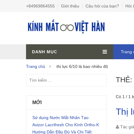
+84969864555
Giới thiệu
Câu hỏi của bạn?
Hỏi 
DANH MỤC
Trang 
Trang chủ
thị lực 6/10 là bao nhiêu độ
THẺ
Có 1 / 1 b
MỚI
Thị 
Sử dụng Nước Mắt Nhân Tạo
Avizor Lacrifresh Cho Kính Ortho-K
Tác gi
Hướng Dẫn Đầy Đủ Và Chi Tiết