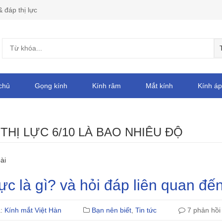
& đáp thị lực
chủ
Gọng kính
Kính râm
Mắt kính
Kính áp
:
THỊ LỰC 6/10 LÀ BAO NHIÊU ĐỘ
ài
lực là gì? và hỏi đáp liên quan đến
ả:
Kính mắt Việt Hàn
Bạn nên biết
,
Tin tức
7 phản hồi