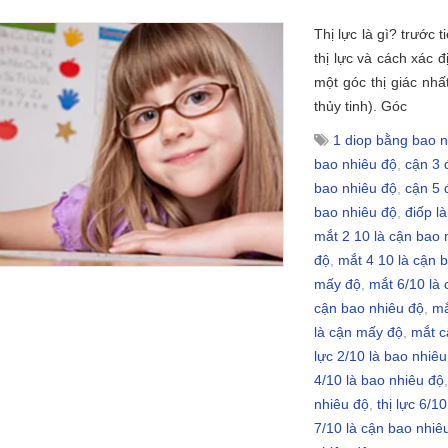
Thị lực là gì? trước 
thị lực và cách xác 
một góc thị giác nhấ
thủy tinh). Góc
1 diop bằng bao n
bao nhiêu độ
,
cận 3 
bao nhiêu độ
,
cận 5 
bao nhiêu độ
,
điốp là
mắt 2 10 là cận bao 
độ
,
mắt 4 10 là cận 
mấy độ
,
mắt 6/10 là
cận bao nhiêu độ
,
mắ
là cận mấy độ
,
mắt c
lực 2/10 là bao nhiêu
4/10 là bao nhiêu độ
nhiêu độ
,
thị lực 6/1
7/10 là cận bao nhiê