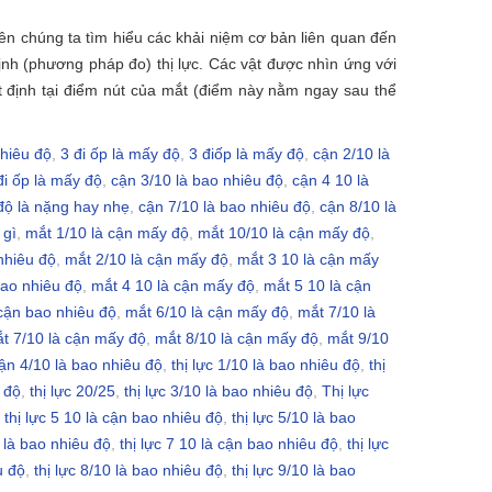
tiên chúng ta tìm hiểu các khải niệm cơ bản liên quan đến
định (phương pháp đo) thị lực. Các vật được nhìn ứng với
t định tại điểm nút của mắt (điểm này nằm ngay sau thể
hiêu độ
,
3 đi ốp là mấy độ
,
3 điốp là mấy độ
,
cận 2/10 là
đi ốp là mấy độ
,
cận 3/10 là bao nhiêu độ
,
cận 4 10 là
độ là nặng hay nhẹ
,
cận 7/10 là bao nhiêu độ
,
cận 8/10 là
 gì
,
mắt 1/10 là cận mấy độ
,
mắt 10/10 là cận mấy độ
,
nhiêu độ
,
mắt 2/10 là cận mấy độ
,
mắt 3 10 là cận mấy
bao nhiêu độ
,
mắt 4 10 là cận mấy độ
,
mắt 5 10 là cận
 cận bao nhiêu độ
,
mắt 6/10 là cận mấy độ
,
mắt 7/10 là
t 7/10 là cận mấy độ
,
mắt 8/10 là cận mấy độ
,
mắt 9/10
ận 4/10 là bao nhiêu độ
,
thị lực 1/10 là bao nhiêu độ
,
thị
 độ
,
thị lực 20/25
,
thị lực 3/10 là bao nhiêu độ
,
Thị lực
,
thị lực 5 10 là cận bao nhiêu độ
,
thị lực 5/10 là bao
0 là bao nhiêu độ
,
thị lực 7 10 là cận bao nhiêu độ
,
thị lực
u độ
,
thị lực 8/10 là bao nhiêu độ
,
thị lực 9/10 là bao