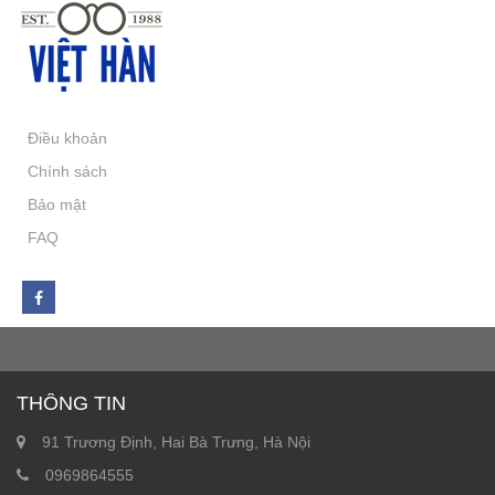
Điều khoản
Chính sách
Bảo mật
FAQ
THÔNG TIN
91 Trương Định, Hai Bà Trưng, Hà Nội
0969864555