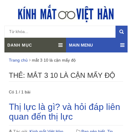
DANH MỤC
MAIN MENU
Trang chủ
mắt 3 10 là cận mấy độ
THẺ:
MẮT 3 10 LÀ CẬN MẤY ĐỘ
Có 1 / 1 bài
Thị lực là gì? và hỏi đáp liên
quan đến thị lực
Tác giả:
Kính mắt Việt Hàn
Bạn nên biết
,
Tin