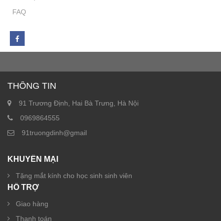
FAQ
THÔNG TIN
91 Trương Định, Hai Bà Trưng, Hà Nội
0969864555
91truongdinh@gmail
KHUYẾN MẠI
Tặng mắt kính cho học sinh sinh viên
HỖ TRỢ
Giao hàng
Thanh toán