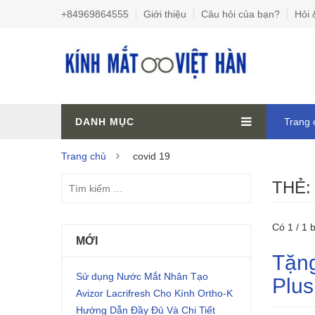
+84969864555
Giới thiệu
Câu hỏi của bạn?
Hỏi 
DANH MỤC
Trang 
Trang chủ
covid 19
THẺ
Có 1 / 1 b
MỚI
Tặng
Sử dụng Nước Mắt Nhân Tạo
Plus
Avizor Lacrifresh Cho Kính Ortho-K
Hướng Dẫn Đầy Đủ Và Chi Tiết