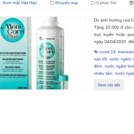
ả:
Kính mắt Việt Hàn
Khuyến mại
0 phản hồi
Do ảnh hưởng của Cov
Tặng 10.000 đ cho 
trực tuyến hoặc qu
ngày 04/04/2020 đến
covid 19
,
menicar
nào tốt
,
nước ngâm áp
đêm
,
nước ngâm kín
nhiêu tiền
,
nước ngâm
Xem chi tiết