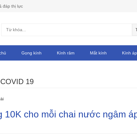
& đáp thị lực
chủ
Gọng kính
Kính râm
Mắt kính
Kính áp
:
COVID 19
ài
 10K cho mỗi chai nước ngâm á