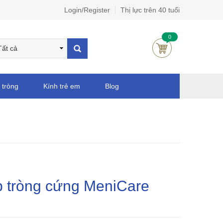
Login/Register
Thị lực trên 40 tuổi
0
 tròng
Kính trẻ em
Blog
p tròng cứng MeniCare