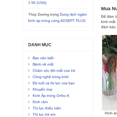
1.56 (USA)
Mua Nư
Thùy Dương
trong
Dung dịch ngâm
Để đảm b
kính áp tròng cứng AOSEPT PLUS
kính mắt
đảm bảo 
DANH MỤC
Bạn nên biết
Bệnh về mắt
Chăm sóc đôi mắt của trẻ
Công nghệ tròng kính
Độ tuổi và thị lực của bạn
Khuyến mại
Kính Áp tròng Ortho-K
Kính râm
Thị lực thiếu niên
Hình ản
Thị lực trẻ em