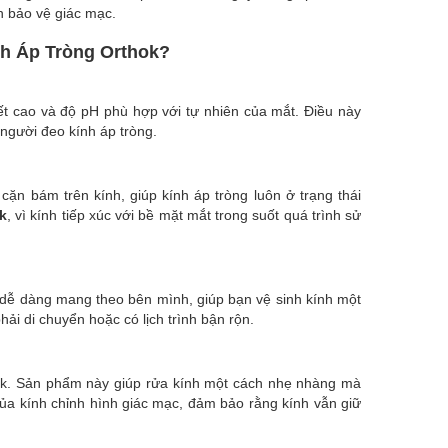
n bảo vệ giác mạc.
nh Áp Tròng Orthok?
iết cao và độ pH phù hợp với tự nhiên của mắt. Điều này
người đeo kính áp tròng.
cặn bám trên kính, giúp kính áp tròng luôn ở trạng thái
k
, vì kính tiếp xúc với bề mặt mắt trong suốt quá trình sử
hể dễ dàng mang theo bên mình, giúp bạn vệ sinh kính một
ải di chuyển hoặc có lịch trình bận rộn.
hok. Sản phẩm này giúp rửa kính một cách nhẹ nhàng mà
ủa kính chỉnh hình giác mạc, đảm bảo rằng kính vẫn giữ