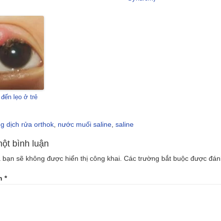
đến lẹo ở trẻ
g dịch rửa orthok
,
nước muối saline
,
saline
một bình luận
 bạn sẽ không được hiển thị công khai.
Các trường bắt buộc được đá
ận
*