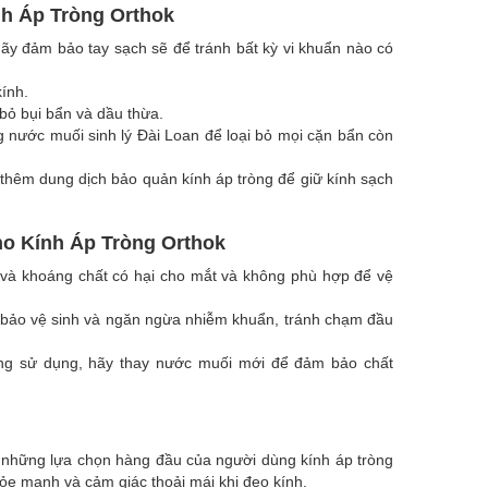
h Áp Tròng Orthok
hãy đảm bảo tay sạch sẽ để tránh bất kỳ vi khuẩn nào có
kính.
bỏ bụi bẩn và dầu thừa.
g nước muối sinh lý Đài Loan để loại bỏ mọi cặn bẩn còn
thêm dung dịch bảo quản kính áp tròng để giữ kính sạch
o Kính Áp Tròng Orthok
 và khoáng chất có hại cho mắt và không phù hợp để vệ
bảo vệ sinh và ngăn ngừa nhiễm khuẩn, tránh chạm đầu
ông sử dụng, hãy thay nước muối mới để đảm bảo chất
ng những lựa chọn hàng đầu của người dùng kính áp tròng
khỏe mạnh và cảm giác thoải mái khi đeo kính.