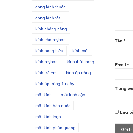
gọng kính thuốc
gọng kính tốt
kính chống nắng
kính cận rayban
Tên
*
kính hàng hiệu
kính mát
kính rayban
kính thời trang
Email
*
kính trẻ em
kính áp tròng
kính áp tròng 1 ngày
Trang w
mắt kính
mắt kính cận
mắt kính hàn quốc
Lưu tê
mắt kính loạn
mắt kính phản quang