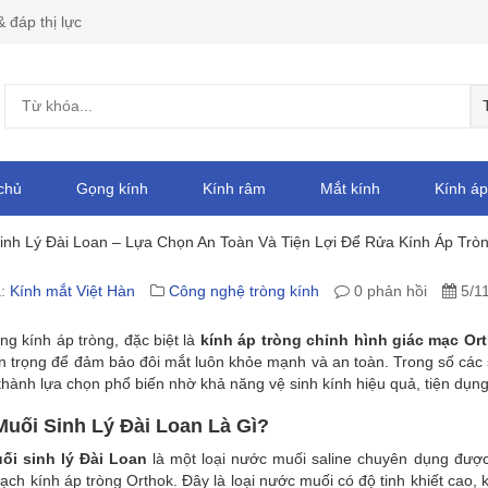
& đáp thị lực
chủ
Gọng kính
Kính râm
Mắt kính
Kính áp
nh Lý Đài Loan – Lựa Chọn An Toàn Và Tiện Lợi Để Rửa Kính Áp Trò
C
ả:
Kính mắt Việt Hàn
Công nghệ tròng kính
0 phản hồi
5/1
I
ng kính áp tròng, đặc biệt là
kính áp tròng chỉnh hình giác mạc Or
n trọng để đảm bảo đôi mắt luôn khỏe mạnh và an toàn. Trong số các
thành lựa chọn phổ biến nhờ khả năng vệ sinh kính hiệu quả, tiện dụn
uối Sinh Lý Đài Loan Là Gì?
i sinh lý Đài Loan
là một loại nước muối saline chuyên dụng được
ạch kính áp tròng Orthok. Đây là loại nước muối có độ tinh khiết cao