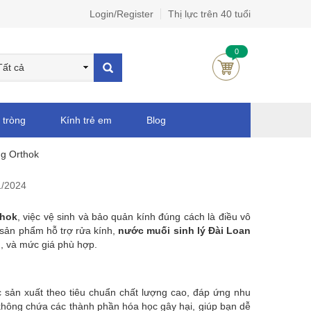
Login/Register
Thị lực trên 40 tuổi
0
 tròng
Kính trẻ em
Blog
ng Orthok
1/2024
thok
, việc vệ sinh và bảo quản kính đúng cách là điều vô
 sản phẩm hỗ trợ rửa kính,
nước muối sinh lý Đài Loan
g, và mức giá phù hợp.
 sản xuất theo tiêu chuẩn chất lượng cao, đáp ứng nhu
, không chứa các thành phần hóa học gây hại, giúp bạn dễ