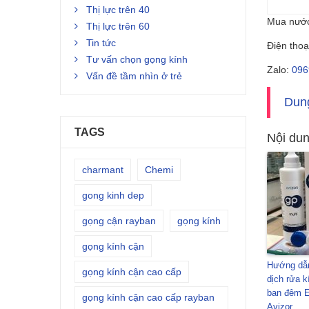
Thị lực trên 40
Mua nướ
Thị lực trên 60
Tin tức
Điện tho
Tư vấn chọn gọng kính
Zalo:
096
Vấn đề tầm nhìn ở trẻ
Dung
TAGS
Nội dun
charmant
Chemi
gong kinh dep
gọng cận rayban
gọng kính
gọng kính cận
Hướng dẫ
gọng kính cận cao cấp
dịch rửa k
ban đêm E
gọng kính cận cao cấp rayban
Avizor