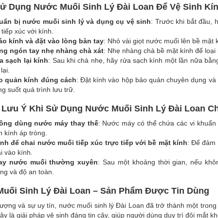
ử Dụng Nước Muối Sinh Lý Đài Loan Để Vệ Sinh Kín
uẩn bị nước muối sinh lý và dụng cụ vệ sinh
: Trước khi bắt đầu, 
 tiếp xúc với kính.
áo kính và đặt vào lòng bàn tay
: Nhỏ vài giọt nước muối lên bề mặt 
NG
ng ngón tay nhẹ nhàng chà xát
: Nhẹ nhàng chà bề mặt kính để loại 
a sạch lại kính
: Sau khi chà nhẹ, hãy rửa sạch kính một lần nữa bằn
HOK
lại.
o quản kính đúng cách
: Đặt kính vào hộp bảo quản chuyên dụng và 
ng suốt quá trình lưu trữ.
Lưu Ý Khi Sử Dụng Nước Muối Sinh Lý Đài Loan Ch
ông dùng nước máy thay thế
: Nước máy có thể chứa các vi khuẩn
h kính áp tròng.
nh để chai nước muối tiếp xúc trực tiếp với bề mặt kính
: Để đảm 
i vào kính.
ay nước muối thường xuyên
: Sau một khoảng thời gian, nếu kh
ng và độ an toàn.
uối Sinh Lý Đài Loan – Sản Phẩm Được Tin Dùng
lượng và sự uy tín, nước muối sinh lý Đài Loan đã trở thành một tro
ây là giải pháp vệ sinh đáng tin cậy, giúp người dùng duy trì đôi mắt 