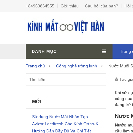
+84969864555
Giới thiệu
Câu hỏi của bạn?
Hỏi 
DANH MỤC
Trang 
Trang chủ
Công nghệ tròng kính
Nước Muối Si
NƯỚ
Tác gi
MUỐ
Khi sử dụ
cùng qua
SINH
MỚI
đang trở 
LÝ
Nước M
Sử dụng Nước Mắt Nhân Tạo
Avizor Lacrifresh Cho Kính Ortho-K
ĐÀI
Nước muố
Hướng Dẫn Đầy Đủ Và Chi Tiết
cầu làm s