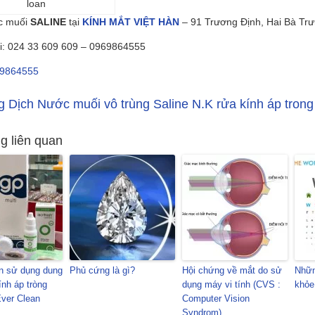
loan
c muối
SALINE
tại
KÍNH MẮT VIỆT HÀN
– 91 Trương Định, Hai Bà Trư
ại: 024 33 609 609 – 0969864555
9864555
 Dịch Nước muối vô trùng Saline N.K rửa kính áp tron
g liên quan
n sử dụng dung
Phủ cứng là gì?
Hội chứng về mắt do sử
Nhữn
ính áp tròng
dụng máy vi tính (CVS :
khỏe
ver Clean
Computer Vision
Syndrom)