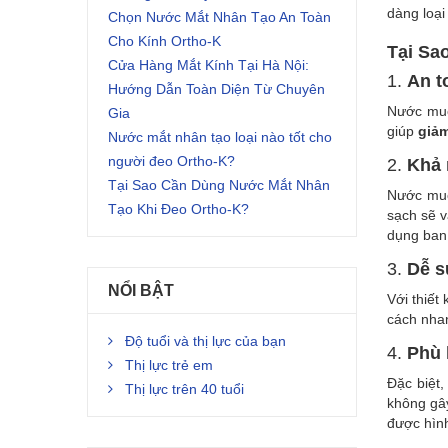
LOA
dàng loại
Chọn Nước Mắt Nhân Tạo An Toàn
Cho Kính Ortho-K
Tại Sa
–
Cửa Hàng Mắt Kính Tại Hà Nội:
1.
An t
Hướng Dẫn Toàn Diện Từ Chuyên
LỰA
Nước muối
Gia
giúp
giảm
CHỌ
Nước mắt nhân tạo loại nào tốt cho
người đeo Ortho-K?
2.
Khả 
AN
Tại Sao Cần Dùng Nước Mắt Nhân
Nước muối
Tạo Khi Đeo Ortho-K?
TOÀ
sạch sẽ v
dụng ban 
VÀ
3.
Dễ s
NỔI BẬT
TIỆN
Với thiết
cách nhan
LỢI
Độ tuổi và thị lực của bạn
4.
Phù 
Thị lực trẻ em
ĐỂ
Đặc biệt
Thị lực trên 40 tuổi
không gâ
RỬA
được hình