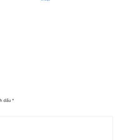
nh dấu
*