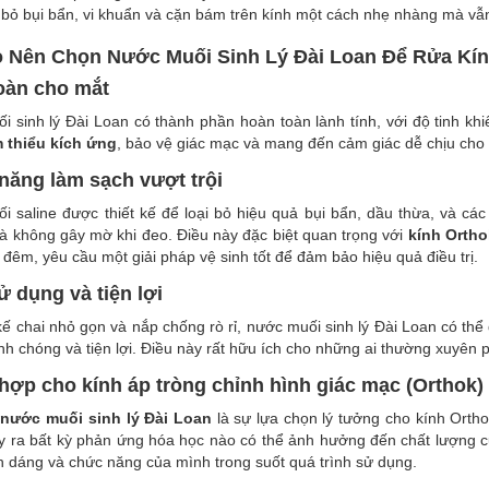
N
 bỏ bụi bẩn, vi khuẩn và cặn bám trên kính một cách nhẹ nhàng mà vẫ
o Nên Chọn Nước Muối Sinh Lý Đài Loan Để Rửa Kí
oàn cho mắt
 sinh lý Đài Loan có thành phần hoàn toàn lành tính, với độ tinh kh
 thiểu kích ứng
, bảo vệ giác mạc và mang đến cảm giác dễ chịu cho 
N
năng làm sạch vượt trội
 saline được thiết kế để loại bỏ hiệu quả bụi bẩn, dầu thừa, và các 
N
à không gây mờ khi đeo. Điều này đặc biệt quan trọng với
kính Ortho
đêm, yêu cầu một giải pháp vệ sinh tốt để đảm bảo hiệu quả điều trị.
ử dụng và tiện lợi
 kế chai nhỏ gọn và nắp chống rò rỉ, nước muối sinh lý Đài Loan có t
h chóng và tiện lợi. Điều này rất hữu ích cho những ai thường xuyên ph
hợp cho kính áp tròng chỉnh hình giác mạc (Orthok)
,
nước muối sinh lý Đài Loan
là sự lựa chọn lý tưởng cho kính Ort
y ra bất kỳ phản ứng hóa học nào có thể ảnh hưởng đến chất lượng c
 dáng và chức năng của mình trong suốt quá trình sử dụng.