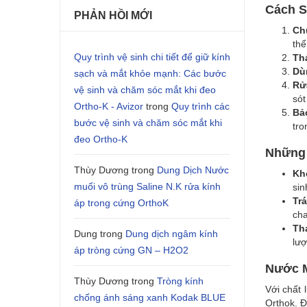
KÍNH
Cách S
PHẢN HỒI MỚI
Ch
ÁP
thể
Quy trình vệ sinh chi tiết để giữ kính
Th
TRÒ
Dù
sạch và mắt khỏe mạnh: Các bước
Rử
ORT
vệ sinh và chăm sóc mắt khi đeo
sót 
Ortho-K - Avizor
trong
Quy trình các
Bả
bước vệ sinh và chăm sóc mắt khi
tro
đeo Ortho-K
Những 
Thùy Dương
trong
Dung Dịch Nước
Kh
muối vô trùng Saline N.K rửa kính
sin
Trá
áp trong cứng OrthoK
cha
Th
Dung
trong
Dung dịch ngâm kính
lượ
áp tròng cứng GN – H2O2
Nước M
Thùy Dương
trong
Tròng kính
Với chất 
chống ánh sáng xanh Kodak BLUE
Orthok. Đ