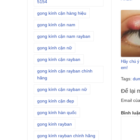
5154
gọng kính cận hàng hiệu
gọng kính cận nam
gọng kính cận nam rayban
gọng kính cận nữ
gọng kính cận rayban
Hãy chú ý 
em!
gọng kính cận rayban chính
hãng
Tags:
dun
gọng kính cận rayban nữ
Để lại 
Email của
gọng kính cận đẹp
gọng kính hàn quốc
Bình lu
gọng kính rayban
gọng kính rayban chính hãng