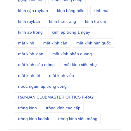
kính cận rayban
kính hàng hiệu
kính mát
kính rayban
kính thời trang
kính trẻ em
kính áp tròng
kính áp tròng 1 ngày
mắt kính
mắt kính cận
mắt kính hàn quốc
mắt kính loạn
mắt kính phản quang
mắt kính siêu mỏng
mắt kính siêu nhẹ
mắt kính tốt
mắt kính viễn
nước ngâm áp tròng cứng
RAY-BAN CLUBMASTER OPTICS F-RAY
tròng kính
tròng kính cao cấp
tròng kính kodak
tròng kính siêu mỏng