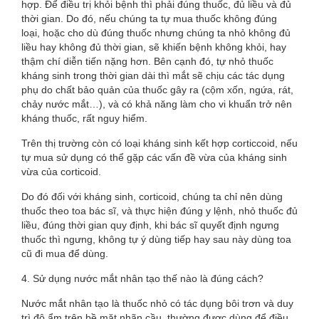
hợp. Để điều trị khỏi bệnh thì phải đúng thuốc, đủ liều và đủ
thời gian. Do đó, nếu chúng ta tự mua thuốc không đúng
loại, hoặc cho dù đúng thuốc nhưng chúng ta nhỏ không đủ
liều hay không đủ thời gian, sẽ khiến bệnh không khỏi, hay
thậm chí diễn tiến nặng hơn. Bên cạnh đó, tự nhỏ thuốc
kháng sinh trong thời gian dài thì mắt sẽ chịu các tác dụng
phụ do chất bảo quản của thuốc gây ra (cộm xốn, ngứa, rát,
chảy nước mắt…), và có khả năng làm cho vi khuẩn trở nên
kháng thuốc, rất nguy hiểm.
Trên thị trường còn có loại kháng sinh kết hợp corticcoid, nếu
tự mua sử dụng có thể gặp các vấn đề vừa của kháng sinh
vừa của corticoid.
Do đó đối với kháng sinh, corticoid, chúng ta chỉ nên dùng
thuốc theo toa bác sĩ, và thực hiện đúng y lệnh, nhỏ thuốc đủ
liều, đúng thời gian quy định, khi bác sĩ quyết định ngưng
thuốc thì ngưng, không tự ý dùng tiếp hay sau này dùng toa
cũ đi mua để dùng.
4. Sử dụng nước mắt nhân tạo thế nào là đúng cách?
Nước mắt nhân tạo là thuốc nhỏ có tác dụng bôi trơn và duy
trì độ ẩm trên bề mặt nhãn cầu, thường được dùng để điều