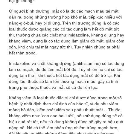
hại gì không?
Ở người bình thường, mắt đỏ là do các mạch máu tại mắt
dãn ra, trong những trường hợp khô mắt, tiếp xúc nhiều với
nắng-gió-bụi, hay bị dị ứng. Trên thị trường đúng là có các
loại thuốc được quảng cáo có tác dụng làm hết đỏ mắt tức
thì, thường chứa các chất như imidazoline, kháng dị ứng hay
kháng viêm, đúng là có tác dụng làm giảm đỏ mắt, giảm cộm
xốn, khó chịu tại mắt ngay tức thì. Tuy nhiên chúng ta phải
hết thận trọng.
Imidazoline và chất kháng dị ứng (antihistamine) có tác dụng
làm co mạch, do đó làm mắt bớt đỏ. Tuy nhiên nó chỉ có tác
dụng tạm thời, khi thuốc hết tác dụng mắt sẽ đỏ trở lại. Khi
dùng lâu, thuốc sẽ làm tổn thương mạch máu, gây ra tình
trạng phụ thuộc thuốc và mắt sẽ cứ đỏ liên tục.
Kháng viêm là loại thuốc đặc trị chỉ được dùng trong một số
bệnh lý nhất định theo chỉ định của bác sĩ, ví dụ như viêm
màng bồ đào, kiểm soát viêm sau phẫu thuật mắt… Thuốc
kháng viêm như “con dao hai lưỡi“, nếu sử dụng đúng sẽ có
hiệu quả rất tốt, nếu sử dụng không đúng sẽ gây ra hậu quả
nặng nề. Nó có thể làm phản ứng nhiễm trùng mạnh hơn,
đôi khi gây ra biến chứng đáng tiếc như thủng giác mạc