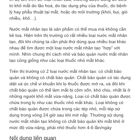
trị khô mắt do lão hoá, do tác dụng phụ của thuốc, do bệnh
lý hay phẫu thuật tại mắt, hoặc do môi trường (khói, bụi, gió
nhiều, khô…).
Nước mắt nhân tạo là sản phẩm có thể mua mà không cần
kê toa. Hiện trên thị trường có rất nhiều loại nước mắt nhân
tạo, đôi khi chúng ta cần phải thử dùng qua nhiều loại khác
nhau để tìm được một loại nước mắt nhân tạo “hợp“ với
mình. Nhìn chung thì cách nhỏ và bảo quản nước mắt nhân
tạo cũng giống như các loại thuốc nhỏ mắt khác.
Trên thị trường có 2 loại nước mắt nhân tạo: có chất bảo
quản và không có chất bảo quản. Chất bảo quản có tác dụng
diệt và ức chế vi khuẩn khi lọ thuốc được mở ra, và đôi khi
chất bảo quản có thể làm mắt bị cộm xốn, khó chịu, nhất là ở
những người khô mắt vừa-nặng. Loại có chất bảo quản được
chứa trong lọ như các thuốc nhỏ mắt khác. Loại không có
chất bảo quản được chứa trong các tép nhỏ, mỗi tép sử
dụng trong vòng 24 giờ sau khi mở nắp. Thường sử dụng
nước mắt nhân tạo không có chất bảo quản khi mắt khô ở
mức độ vừa-nặng, phải nhỏ thuốc hơn 4-6 lần/ngày
Nội dung liên quan