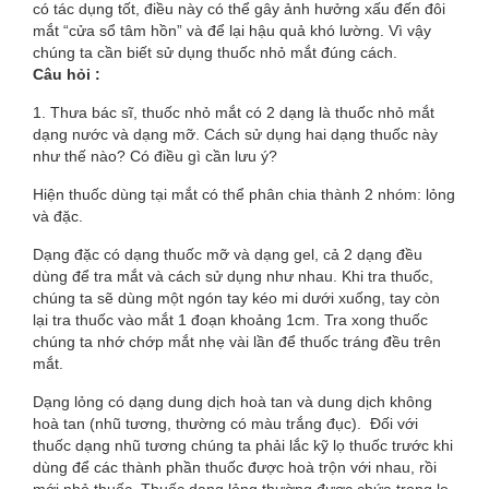
có tác dụng tốt, điều này có thể gây ảnh hưởng xấu đến đôi
ĐÚNG
mắt “cửa sổ tâm hồn” và để lại hậu quả khó lường. Vì vậy
chúng ta cần biết sử dụng thuốc nhỏ mắt đúng cách.
CÁCH
Câu hỏi :
1. Thưa bác sĩ, thuốc nhỏ mắt có 2 dạng là thuốc nhỏ mắt
dạng nước và dạng mỡ. Cách sử dụng hai dạng thuốc này
như thế nào? Có điều gì cần lưu ý?
Hiện thuốc dùng tại mắt có thể phân chia thành 2 nhóm: lỏng
và đặc.
Dạng đặc có dạng thuốc mỡ và dạng gel, cả 2 dạng đều
dùng để tra mắt và cách sử dụng như nhau. Khi tra thuốc,
chúng ta sẽ dùng một ngón tay kéo mi dưới xuống, tay còn
lại tra thuốc vào mắt 1 đoạn khoảng 1cm. Tra xong thuốc
chúng ta nhớ chớp mắt nhẹ vài lần để thuốc tráng đều trên
mắt.
Dạng lỏng có dạng dung dịch hoà tan và dung dịch không
hoà tan (nhũ tương, thường có màu trắng đục). Đối với
thuốc dạng nhũ tương chúng ta phải lắc kỹ lọ thuốc trước khi
dùng để các thành phần thuốc được hoà trộn với nhau, rồi