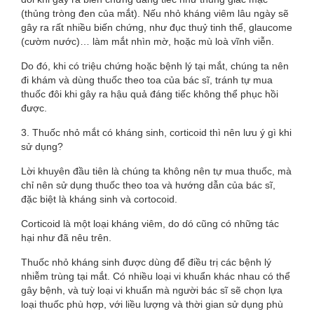
(thủng tròng đen của mắt). Nếu nhỏ kháng viêm lâu ngày sẽ
gây ra rất nhiều biến chứng, như đục thuỷ tinh thể, glaucome
(cườm nước)… làm mắt nhìn mờ, hoặc mù loà vĩnh viễn.
Do đó, khi có triệu chứng hoặc bệnh lý tại mắt, chúng ta nên
đi khám và dùng thuốc theo toa của bác sĩ, tránh tự mua
thuốc đôi khi gây ra hậu quả đáng tiếc không thể phục hồi
được.
3. Thuốc nhỏ mắt có kháng sinh, corticoid thì nên lưu ý gì khi
sử dụng?
Lời khuyên đầu tiên là chúng ta không nên tự mua thuốc, mà
chỉ nên sử dụng thuốc theo toa và hướng dẫn của bác sĩ,
đặc biệt là kháng sinh và cortocoid.
Corticoid là một loại kháng viêm, do dó cũng có những tác
hại như đã nêu trên.
Thuốc nhỏ kháng sinh được dùng để điều trị các bệnh lý
nhiễm trùng tại mắt. Có nhiều loại vi khuẩn khác nhau có thể
gây bệnh, và tuỳ loại vi khuẩn mà người bác sĩ sẽ chọn lựa
loại thuốc phù hợp, với liều lượng và thời gian sử dụng phù