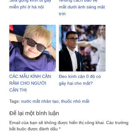
Sửa gọng kính bị gãy
Những cách bảo vệ
miễn phí ở hà nội
mắt dưới ánh sáng mặt
trời
CÁC MẪU KÍNH CẬN
Đeo kính cận 0 độ có
RÂM CHO NGƯỜI
gây hại cho mắt?
CẬN THỊ
Tags:
nước mắt nhân tạo
,
thuốc nhỏ mắt
Để lại một bình luận
Email của bạn sẽ không được hiển thị công khai.
Các trường
bắt buộc được đánh dấu
*