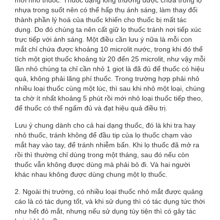
mới nhỏ thuốc. Thuốc dạng lỏng thường được chứa trong lọ
nhựa trong suốt nên có thể hấp thụ ánh sáng, làm thay đổi
thành phần lý hoá của thuốc khiến cho thuốc bị mất tác
dụng. Do đó chúng ta nên cất giữ lọ thuốc tránh nơi tiếp xúc
trực tiếp với ánh sáng. Một điều cần lưu ý nữa là mỗi con
mắt chỉ chứa được khoảng 10 microlit nước, trong khi đó thể
tích một giọt thuốc khoảng từ 20 đến 25 microlit, như vậy mỗi
lần nhỏ chúng ta chỉ cần nhỏ 1 giọt là đã đủ để thuốc có hiệu
quả, không phải lãng phí thuốc. Trong trường hợp phải nhỏ
nhiều loại thuốc cùng một lúc, thì sau khi nhỏ một loại, chúng
ta chờ ít nhất khoảng 5 phút rồi mới nhỏ loại thuốc tiếp theo,
để thuốc có thể ngấm đủ và đạt hiệu quả điều trị.
Lưu ý chung dành cho cả hai dạng thuốc, đó là khi tra hay
nhỏ thuốc, tránh không để đầu tip của lọ thuốc chạm vào
mắt hay vào tay, để tránh nhiễm bẩn. Khi lọ thuốc đã mở ra
rồi thì thường chỉ dùng trong một tháng, sau đó nếu còn
thuốc vẫn không được dùng mà phải bỏ đi. Và hai người
khác nhau không được dùng chung một lọ thuốc.
2. Ngoài thị trường, có nhiều loại thuốc nhỏ mắt được quảng
cáo là có tác dụng tốt, và khi sử dụng thì có tác dụng tức thời
như hết đỏ mắt, nhưng nếu sử dụng tùy tiện thì có gây tác