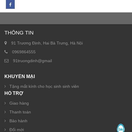
THÔNG TIN
91 Trương Định, Hai Bà Trưng, Hà Nội
0969864555
91truongdinh@gmail
KHUYẾN MẠI
Tặng mắt kính cho học sinh sinh viên
HỖ TRỢ
Giao hàng
Thanh toán
Bảo hành
Đổi mới