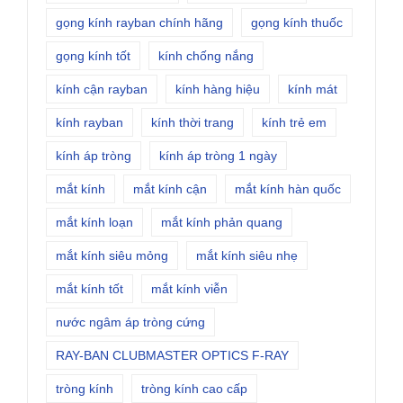
gọng kính rayban chính hãng
gọng kính thuốc
gọng kính tốt
kính chống nắng
kính cận rayban
kính hàng hiệu
kính mát
kính rayban
kính thời trang
kính trẻ em
kính áp tròng
kính áp tròng 1 ngày
mắt kính
mắt kính cận
mắt kính hàn quốc
mắt kính loạn
mắt kính phản quang
mắt kính siêu mỏng
mắt kính siêu nhẹ
mắt kính tốt
mắt kính viễn
nước ngâm áp tròng cứng
RAY-BAN CLUBMASTER OPTICS F-RAY
tròng kính
tròng kính cao cấp