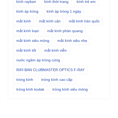
kính rayban
kính thời trang
kính trẻ em
kính áp tròng
kính áp tròng 1 ngày
mắt kính
mắt kính cận
mắt kính hàn quốc
mắt kính loạn
mắt kính phản quang
mắt kính siêu mỏng
mắt kính siêu nhẹ
mắt kính tốt
mắt kính viễn
nước ngâm áp tròng cứng
RAY-BAN CLUBMASTER OPTICS F-RAY
tròng kính
tròng kính cao cấp
tròng kính kodak
tròng kính siêu mỏng