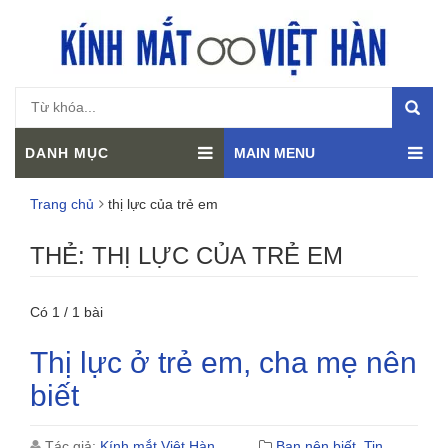
DANH MỤC
MAIN MENU
Trang chủ
thị lực của trẻ em
THẺ:
THỊ LỰC CỦA TRẺ EM
Có 1 / 1 bài
Thị lực ở trẻ em, cha mẹ nên
biết
Tác giả:
Kính mắt Việt Hàn
Bạn nên biết
,
Tin