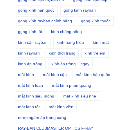
gọng kính hàn quốc
gọng kính rayban
gọng kính rayban chính hãng
gọng kính thuốc
gọng kính tốt
kính chống nắng
kính cận rayban
kính hàng hiệu
kính mát
kính rayban
kính thời trang
kính trẻ em
kính áp tròng
kính áp tròng 1 ngày
mắt kính
mắt kính cận
mắt kính hàn quốc
mắt kính loạn
mắt kính phản quang
mắt kính siêu mỏng
mắt kính siêu nhẹ
mắt kính tốt
mắt kính viễn
nước ngâm áp tròng cứng
RAY-BAN CLUBMASTER OPTICS F-RAY