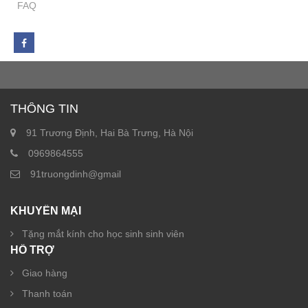
FAQ
THÔNG TIN
91 Trương Định, Hai Bà Trưng, Hà Nội
0969864555
91truongdinh@gmail
KHUYẾN MẠI
Tặng mắt kính cho học sinh sinh viên
HỖ TRỢ
Giao hàng
Thanh toán