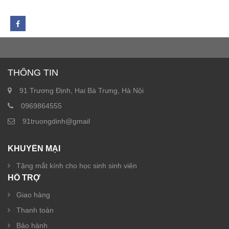
THÔNG TIN
91 Trương Định, Hai Bà Trưng, Hà Nội
0969864555
91truongdinh@gmail
KHUYẾN MẠI
Tặng mắt kính cho học sinh sinh viên
HỖ TRỢ
Giao hàng
Thanh toán
Bảo hành