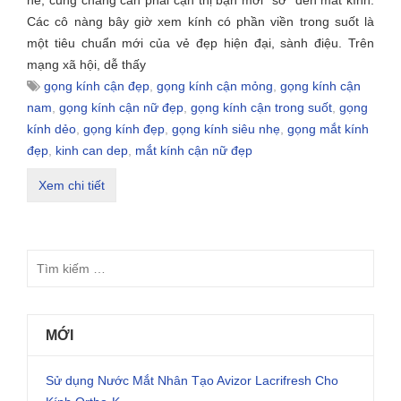
nề, cũng chẳng cần phải cận thị bạn mới "sờ" đến mắt kính.
Các cô nàng bây giờ xem kính có phần viền trong suốt là
một tiêu chuẩn mới của vẻ đẹp hiện đại, sành điệu. Trên
mạng xã hội, dễ thấy
gọng kính cận đẹp
,
gọng kính cận mỏng
,
gọng kính cận
nam
,
gọng kính cận nữ đẹp
,
gọng kính cận trong suốt
,
gọng
kính dẻo
,
gọng kính đẹp
,
gọng kính siêu nhẹ
,
gọng mắt kính
đẹp
,
kinh can dep
,
mắt kính cận nữ đẹp
Xem chi tiết
MỚI
Sử dụng Nước Mắt Nhân Tạo Avizor Lacrifresh Cho