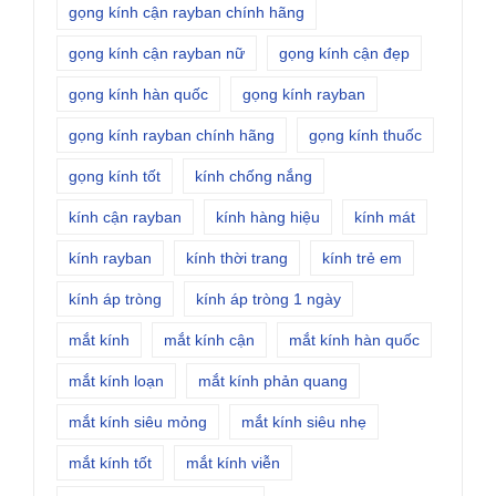
gọng kính cận rayban chính hãng
gọng kính cận rayban nữ
gọng kính cận đẹp
gọng kính hàn quốc
gọng kính rayban
gọng kính rayban chính hãng
gọng kính thuốc
gọng kính tốt
kính chống nắng
kính cận rayban
kính hàng hiệu
kính mát
kính rayban
kính thời trang
kính trẻ em
kính áp tròng
kính áp tròng 1 ngày
mắt kính
mắt kính cận
mắt kính hàn quốc
mắt kính loạn
mắt kính phản quang
mắt kính siêu mỏng
mắt kính siêu nhẹ
mắt kính tốt
mắt kính viễn