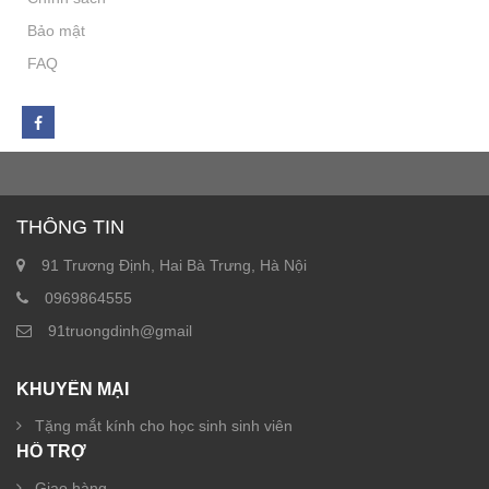
Bảo mật
FAQ
THÔNG TIN
91 Trương Định, Hai Bà Trưng, Hà Nội
0969864555
91truongdinh@gmail
KHUYẾN MẠI
Tặng mắt kính cho học sinh sinh viên
HỖ TRỢ
Giao hàng