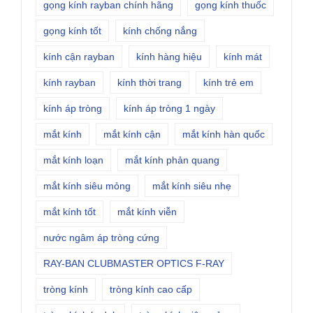
gọng kính rayban chính hãng
gọng kính thuốc
gọng kính tốt
kính chống nắng
kính cận rayban
kính hàng hiệu
kính mát
kính rayban
kính thời trang
kính trẻ em
kính áp tròng
kính áp tròng 1 ngày
mắt kính
mắt kính cận
mắt kính hàn quốc
mắt kính loạn
mắt kính phản quang
mắt kính siêu mỏng
mắt kính siêu nhẹ
mắt kính tốt
mắt kính viễn
nước ngâm áp tròng cứng
RAY-BAN CLUBMASTER OPTICS F-RAY
tròng kính
tròng kính cao cấp