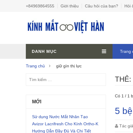
+84969864555
Giới thiệu
Câu hỏi của bạn?
Hỏi 
DANH MỤC
Trang 
Trang chủ
giữ gìn thị lực
THẺ
Có 1 / 1 b
MỚI
5 bệ
Sử dụng Nước Mắt Nhân Tạo
Avizor Lacrifresh Cho Kính Ortho-K
Tác gi
Hướng Dẫn Đầy Đủ Và Chi Tiết