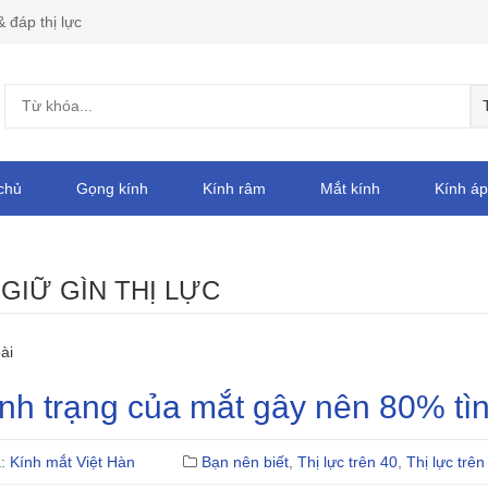
& đáp thị lực
chủ
Gọng kính
Kính râm
Mắt kính
Kính áp
:
GIỮ GÌN THỊ LỰC
ài
nh trạng của mắt gây nên 80% tình
ả:
Kính mắt Việt Hàn
Bạn nên biết
,
Thị lực trên 40
,
Thị lực trên