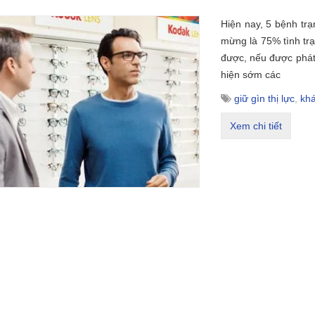
Hiện nay, 5 bệnh trạ
mừng là 75% tình trạ
được, nếu được phát
hiện sớm các
giữ gìn thị lực
,
kh
Xem chi tiết