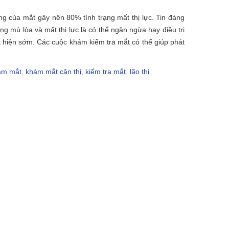
ng của mắt gây nên 80% tình trạng mất thị lực. Tin đáng
ng mù lòa và mất thị lực là có thể ngăn ngừa hay điều trị
 hiện sớm. Các cuộc khám kiểm tra mắt có thể giúp phát
ám mắt
,
khám mắt cận thị
,
kiểm tra mắt
,
lão thị