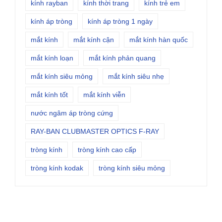
kính rayban
kính thời trang
kính trẻ em
kính áp tròng
kính áp tròng 1 ngày
mắt kính
mắt kính cận
mắt kính hàn quốc
mắt kính loạn
mắt kính phản quang
mắt kính siêu mỏng
mắt kính siêu nhẹ
mắt kính tốt
mắt kính viễn
nước ngâm áp tròng cứng
RAY-BAN CLUBMASTER OPTICS F-RAY
tròng kính
tròng kính cao cấp
tròng kính kodak
tròng kính siêu mỏng