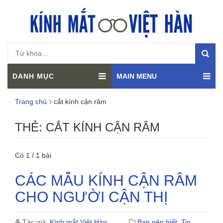
DANH MỤC
MAIN MENU
Trang chủ
cắt kính cận râm
THẺ:
CẮT KÍNH CẬN RÂM
Có 1 / 1 bài
CÁC MẪU KÍNH CẬN RÂM
CHO NGƯỜI CẬN THỊ
Tác giả:
Kính mắt Việt Hàn
Bạn nên biết
,
Tin