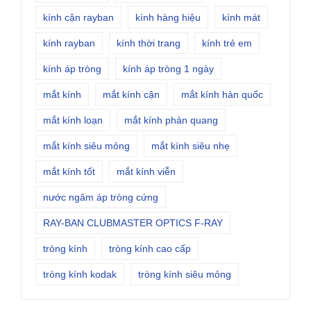
kính cận rayban
kính hàng hiệu
kính mát
kính rayban
kính thời trang
kính trẻ em
kính áp tròng
kính áp tròng 1 ngày
mắt kính
mắt kính cận
mắt kính hàn quốc
mắt kính loạn
mắt kính phản quang
mắt kính siêu mỏng
mắt kính siêu nhẹ
mắt kính tốt
mắt kính viễn
nước ngâm áp tròng cứng
RAY-BAN CLUBMASTER OPTICS F-RAY
tròng kính
tròng kính cao cấp
tròng kính kodak
tròng kính siêu mỏng