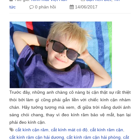
tức
0 phản hồi
14/06/2017
Trước đây, những anh chàng cô nàng bị cận thật sự rất thiệt
thòi bởi làm gì cũng phải gắn liền với chiếc kính cận nhàm
chán. Hãy tưởng tượng mà xem, đi giữa trời nắng dưới ánh
sáng chói chang, thay vì đeo kính râm bảo vệ mắt, bạn lại
phải đeo kính cận.
cắt kính cận râm
,
cắt kính mát có độ
,
cắt kính râm cận
,
cắt kính râm cận hải dương
,
cắt kính râm cận hải phòng
,
cắt