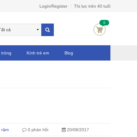
Login/Register
Thị lực trên 40 tuổi
0
 tròng
Kính trẻ em
Blog
 râm
0 phản hồi
20/08/2017