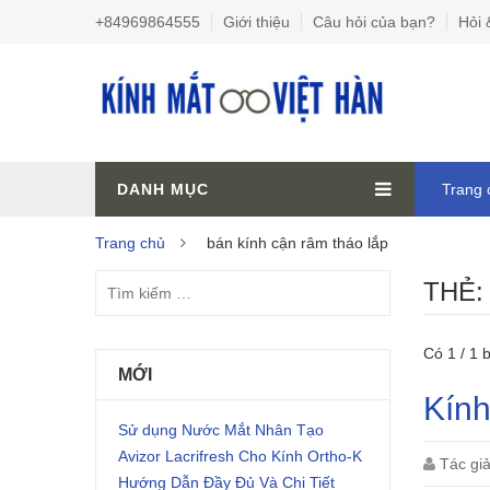
+84969864555
Giới thiệu
Câu hỏi của bạn?
Hỏi 
DANH MỤC
Trang 
Trang chủ
bán kính cận râm tháo lắp
THẺ
Có 1 / 1 b
MỚI
Kính
Sử dụng Nước Mắt Nhân Tạo
Avizor Lacrifresh Cho Kính Ortho-K
Tác gi
Hướng Dẫn Đầy Đủ Và Chi Tiết