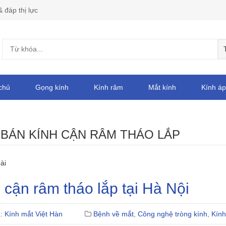
& đáp thị lực
chủ
Gọng kính
Kính râm
Mắt kính
Kính áp
:
BÁN KÍNH CẬN RÂM THÁO LẮP
ài
 cận râm tháo lắp tại Hà Nội
ả:
Kính mắt Việt Hàn
Bệnh về mắt
,
Công nghệ tròng kính
,
Kính