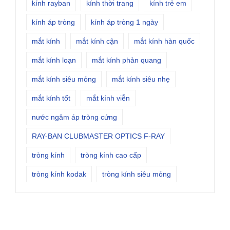
kính rayban
kính thời trang
kính trẻ em
kính áp tròng
kính áp tròng 1 ngày
mắt kính
mắt kính cận
mắt kính hàn quốc
mắt kính loạn
mắt kính phản quang
mắt kính siêu mỏng
mắt kính siêu nhẹ
mắt kính tốt
mắt kính viễn
nước ngâm áp tròng cứng
RAY-BAN CLUBMASTER OPTICS F-RAY
tròng kính
tròng kính cao cấp
tròng kính kodak
tròng kính siêu mỏng