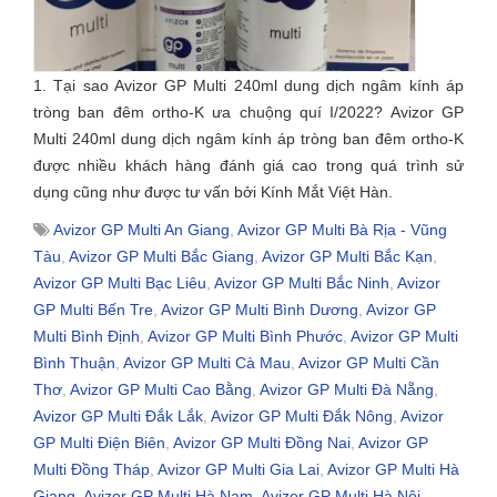
1. Tại sao Avizor GP Multi 240ml dung dịch ngâm kính áp
tròng ban đêm ortho-K ưa chuộng quí I/2022? Avizor GP
Multi 240ml dung dịch ngâm kính áp tròng ban đêm ortho-K
được nhiều khách hàng đánh giá cao trong quá trình sử
dụng cũng như được tư vấn bởi Kính Mắt Việt Hàn.
Avizor GP Multi An Giang
,
Avizor GP Multi Bà Rịa - Vũng
Tàu
,
Avizor GP Multi Bắc Giang
,
Avizor GP Multi Bắc Kạn
,
Avizor GP Multi Bạc Liêu
,
Avizor GP Multi Bắc Ninh
,
Avizor
GP Multi Bến Tre
,
Avizor GP Multi Bình Dương
,
Avizor GP
Multi Bình Định
,
Avizor GP Multi Bình Phước
,
Avizor GP Multi
Bình Thuận
,
Avizor GP Multi Cà Mau
,
Avizor GP Multi Cần
Thơ
,
Avizor GP Multi Cao Bằng
,
Avizor GP Multi Đà Nẵng
,
Avizor GP Multi Đắk Lắk
,
Avizor GP Multi Đắk Nông
,
Avizor
GP Multi Điện Biên
,
Avizor GP Multi Đồng Nai
,
Avizor GP
Multi Đồng Tháp
,
Avizor GP Multi Gia Lai
,
Avizor GP Multi Hà
Giang
,
Avizor GP Multi Hà Nam
,
Avizor GP Multi Hà Nội
,