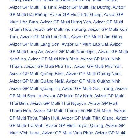
Avizor GP Multi Hà Tĩnh
,
Avizor GP Multi Hải Dương
,
Avizor
GP Multi Hải Phòng
,
Avizor GP Multi Hậu Giang
,
Avizor GP
Multi Hòa Bình
,
Avizor GP Multi Hưng Yên
,
Avizor GP Multi
Khánh Hòa
,
Avizor GP Multi Kiên Giang
,
Avizor GP Multi Kon
Tum
,
Avizor GP Multi Lai Châu
,
Avizor GP Multi Lâm Đồng
,
Avizor GP Multi Lạng Sơn
,
Avizor GP Multi Lào Cai
,
Avizor
GP Multi Long An
,
Avizor GP Multi Nam Định
,
Avizor GP Multi
Nghệ An
,
Avizor GP Multi Ninh Bình
,
Avizor GP Multi Ninh
Thuận
,
Avizor GP Multi Phú Thọ
,
Avizor GP Multi Phú Yên
,
Avizor GP Multi Quảng Bình
,
Avizor GP Multi Quảng Nam
,
Avizor GP Multi Quảng Ngãi
,
Avizor GP Multi Quảng Ninh
,
Avizor GP Multi Quảng Trị
,
Avizor GP Multi Sóc Trăng
,
Avizor
GP Multi Sơn La
,
Avizor GP Multi Tây Ninh
,
Avizor GP Multi
Thái Bình
,
Avizor GP Multi Thái Nguyên
,
Avizor GP Multi
Thanh Hóa
,
Avizor GP Multi Thành phố Hồ Chí Minh
,
Avizor
GP Multi Thừa Thiên Huế
,
Avizor GP Multi Tiền Giang
,
Avizor
GP Multi Trà Vinh
,
Avizor GP Multi Tuyên Quang
,
Avizor GP
Multi Vĩnh Long
,
Avizor GP Multi Vĩnh Phúc
,
Avizor GP Multi