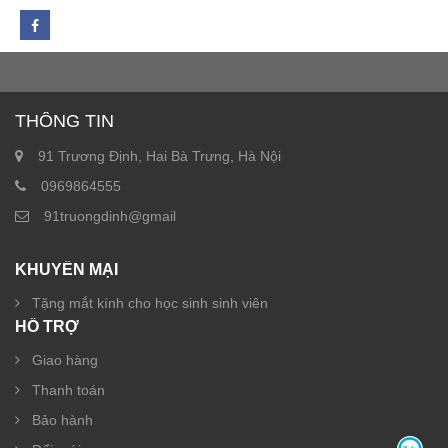
THÔNG TIN
91 Trương Định, Hai Bà Trưng, Hà Nội
0969864555
91truongdinh@gmail
KHUYẾN MẠI
Tặng mắt kính cho học sinh sinh viên
HỖ TRỢ
Giao hàng
Thanh toán
Bảo hành