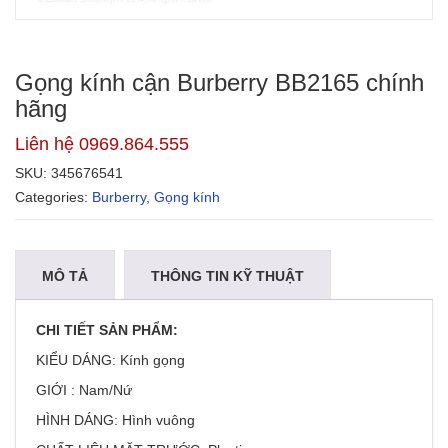
Gọng kính cận Burberry BB2165 chính
hãng
Liên hệ 0969.864.555
SKU:
345676541
Categories:
Burberry
,
Gọng kính
MÔ TẢ
THÔNG TIN KỸ THUẬT
NHẬN XÉT
CHI TIẾT SẢN PHẨM:
KIỂU DÁNG: Kính gọng
GIỚI : Nam/Nứ
HÌNH DÁNG: Hình vuông