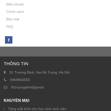
Điều khoản
Chính sách
Bảo mật
FAQ
THÔNG TIN
91 Trương Định, Hai Bà Trưng, Hà Nội
0969864555
91truongdinh@gmail
KHUYẾN MẠI
Tặng mắt kính cho học sinh sinh viên