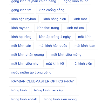
gọng kính rayban chính hãng
gọng kính thuốc
gọng kính tốt
kính chống nắng
kính cận rayban
kính hàng hiệu
kính mát
kính rayban
kính thời trang
kính trẻ em
kính áp tròng
kính áp tròng 1 ngày
mắt kính
mắt kính cận
mắt kính hàn quốc
mắt kính loạn
mắt kính phản quang
mắt kính siêu mỏng
mắt kính siêu nhẹ
mắt kính tốt
mắt kính viễn
nước ngâm áp tròng cứng
RAY-BAN CLUBMASTER OPTICS F-RAY
tròng kính
tròng kính cao cấp
tròng kính kodak
tròng kính siêu mỏng