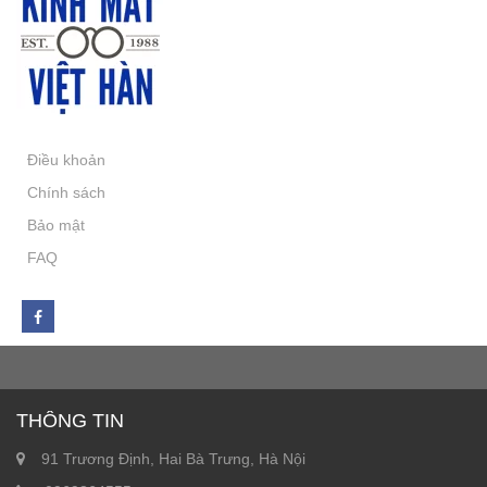
Điều khoản
Chính sách
Bảo mật
FAQ
THÔNG TIN
91 Trương Định, Hai Bà Trưng, Hà Nội