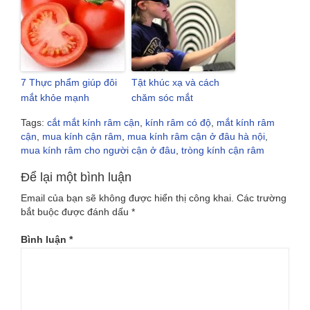
7 Thực phẩm giúp đôi
Tật khúc xạ và cách
mắt khỏe mạnh
chăm sóc mắt
Tags:
cắt mắt kính râm cận
,
kính râm có độ
,
mắt kính râm
cận
,
mua kính cận râm
,
mua kính râm cận ở đâu hà nội
,
mua kính râm cho người cận ở đâu
,
tròng kính cận râm
Để lại một bình luận
Email của bạn sẽ không được hiển thị công khai.
Các trường
bắt buộc được đánh dấu
*
Bình luận
*