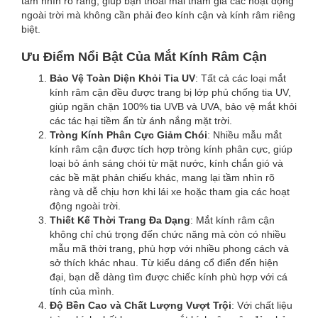
tầm nhìn rõ ràng, giúp bạn thoải mái tham gia các hoạt động
ngoài trời mà không cần phải đeo kính cận và kính râm riêng
biệt.
Ưu Điểm Nổi Bật Của Mắt Kính Râm Cận
Bảo Vệ Toàn Diện Khỏi Tia UV
: Tất cả các loại mắt
kính râm cận đều được trang bị lớp phủ chống tia UV,
giúp ngăn chặn 100% tia UVB và UVA, bảo vệ mắt khỏi
các tác hại tiềm ẩn từ ánh nắng mặt trời.
Tròng Kính Phân Cực Giảm Chói
: Nhiều mẫu mắt
kính râm cận được tích hợp tròng kính phân cực, giúp
loại bỏ ánh sáng chói từ mặt nước, kính chắn gió và
các bề mặt phản chiếu khác, mang lại tầm nhìn rõ
ràng và dễ chịu hơn khi lái xe hoặc tham gia các hoạt
động ngoài trời.
Thiết Kế Thời Trang Đa Dạng
: Mắt kính râm cận
không chỉ chú trọng đến chức năng mà còn có nhiều
mẫu mã thời trang, phù hợp với nhiều phong cách và
sở thích khác nhau. Từ kiểu dáng cổ điển đến hiện
đại, bạn dễ dàng tìm được chiếc kính phù hợp với cá
tính của mình.
Độ Bền Cao và Chất Lượng Vượt Trội
: Với chất liệu