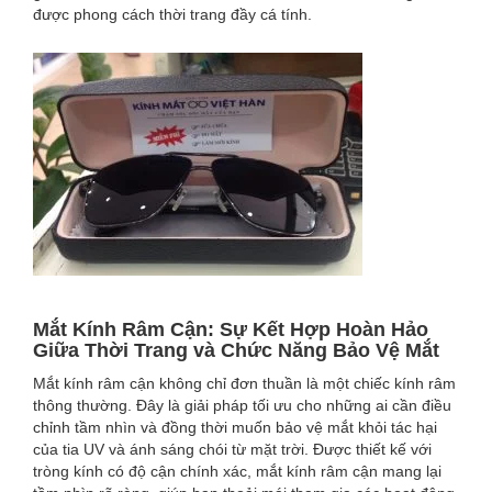
được phong cách thời trang đầy cá tính.
VỆ
HOÀN
HẢO
MẮT
TRONG
MỌI
ĐIỀU
Mắt Kính Râm Cận: Sự Kết Hợp Hoàn Hảo
KIỆN
Giữa Thời Trang và Chức Năng Bảo Vệ Mắt
Mắt kính râm cận không chỉ đơn thuần là một chiếc kính râm
thông thường. Đây là giải pháp tối ưu cho những ai cần điều
chỉnh tầm nhìn và đồng thời muốn bảo vệ mắt khỏi tác hại
của tia UV và ánh sáng chói từ mặt trời. Được thiết kế với
tròng kính có độ cận chính xác, mắt kính râm cận mang lại