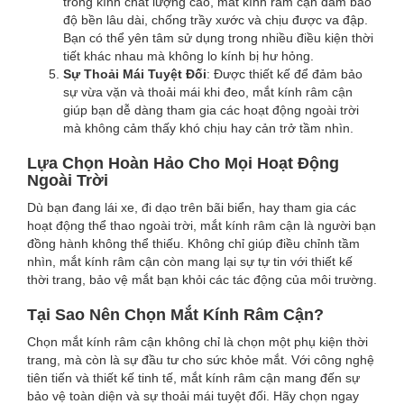
tròng kính chất lượng cao, mắt kính râm cận đảm bảo
độ bền lâu dài, chống trầy xước và chịu được va đập.
Bạn có thể yên tâm sử dụng trong nhiều điều kiện thời
tiết khác nhau mà không lo kính bị hư hỏng.
Sự Thoải Mái Tuyệt Đối
: Được thiết kế để đảm bảo
sự vừa vặn và thoải mái khi đeo, mắt kính râm cận
giúp bạn dễ dàng tham gia các hoạt động ngoài trời
mà không cảm thấy khó chịu hay cản trở tầm nhìn.
Lựa Chọn Hoàn Hảo Cho Mọi Hoạt Động
Ngoài Trời
Dù bạn đang lái xe, đi dạo trên bãi biển, hay tham gia các
hoạt động thể thao ngoài trời, mắt kính râm cận là người bạn
đồng hành không thể thiếu. Không chỉ giúp điều chỉnh tầm
nhìn, mắt kính râm cận còn mang lại sự tự tin với thiết kế
thời trang, bảo vệ mắt bạn khỏi các tác động của môi trường.
Tại Sao Nên Chọn Mắt Kính Râm Cận?
Chọn mắt kính râm cận không chỉ là chọn một phụ kiện thời
trang, mà còn là sự đầu tư cho sức khỏe mắt. Với công nghệ
tiên tiến và thiết kế tinh tế, mắt kính râm cận mang đến sự
bảo vệ toàn diện và sự thoải mái tuyệt đối. Hãy chọn ngay