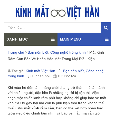
DANH MỤC
MAIN MENU
Trang chủ
Bạn nên biết
,
Công nghệ tròng kính
Mắt Kính
Râm Cận Bảo Vệ Hoàn Hảo Mắt Trong Mọi Điều Kiện
MẮT
Tác giả:
Kính mắt Việt Hàn
Bạn nên biết
,
Công nghệ
tròng kính
0 phản hồi
10/08/2024
KÍNH
Khi mùa hè đến, ánh nắng chói chang trở thành nỗi ám ảnh
RÂM
với nhiều người, đặc biệt là những người bị cận thị. Việc
chọn một chiếc kính râm phù hợp không chỉ giúp bảo vệ mắt
CẬN
khỏi tia UV gây hại mà còn là phụ kiện thời trang không thể
thiếu. Với
mắt kính râm cận
, bạn có thể kết hợp hoàn hảo
BẢO
giữa việc điều chỉnh tầm nhìn và bảo vệ mắt, mà vẫn giữ