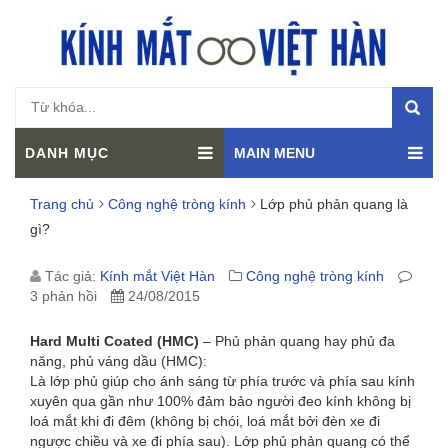
DANH MỤC
MAIN MENU
Trang chủ
Công nghệ tròng kính
Lớp phủ phản quang là
gì?
LỚP
Tác giả:
Kính mắt Việt Hàn
Công nghệ tròng kính
3 phản hồi
24/08/2015
PHỦ
Hard Multi Coated (HMC)
– Phủ phản quang hay phủ đa
PHẢN
năng, phủ váng dầu (HMC):
Là lớp phủ giúp cho ánh sáng từ phía trước và phía sau kính
QUANG
xuyên qua gần như 100% đảm bảo người đeo kính không bị
loá mắt khi đi đêm (không bị chói, loá mắt bởi đèn xe đi
LÀ
ngược chiều và xe đi phía sau). Lớp phủ phản quang có thể