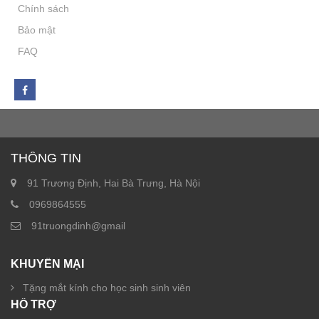
Chính sách
Bảo mật
FAQ
THÔNG TIN
91 Trương Định, Hai Bà Trưng, Hà Nội
0969864555
91truongdinh@gmail
KHUYẾN MẠI
Tặng mắt kính cho học sinh sinh viên
HỖ TRỢ