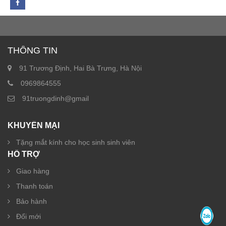
THÔNG TIN
91 Trương Định, Hai Bà Trưng, Hà Nội
0969864555
91truongdinh@gmail
KHUYẾN MẠI
Tặng mắt kính cho học sinh sinh viên
HỖ TRỢ
Giao hàng
Thanh toán
Bảo hành
Đổi mới