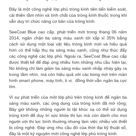
Đây là một công nghệ lớp phủ tròng kính tiên tiến kiểm soát,
cải thiện tầm nhìn và tính chất của tròng kính thuốc trong khi
vẫn duy trì chức năng cơ bản của tròng kính.
SeeCoat Blue cao cấp, phát triển mới trong tháng 06 năm
2014, ngăn chặn tia sáng màu xanh tới xấp xỉ 35% bằng
cách sử dụng một loại vật liệu tròng kính mới và hiệu quả
hơn có thể hấp thụ tia sáng màu xanh, cũng như thúc đẩy
các công nghệ các lớp phủ. Ngoài ra, SeeCoat Blue cao cấp
được thiết kế để đáp ứng nhiều hơn những nhu cầu hiện tại;
Nó không chỉ làm giảm tia sáng màu xanh nhấp nháy gây ra
trong tầm nhìn, mà còn hiệu quả với các bóng mờ trên màn
hình smart phone, máy tính, ti vi.. đồng thời vẫn ngăn tia cực
tím.
Vì sự phát triển của một lớp phủ trên tròng kính để ngăn tia
sáng màu xanh, các ứng dụng của tròng kính đã mở rộng;
Bây giờ không những người bị tật khúc xạ có thể sử dụng
tròng kính để duy trì sức khỏe thị lực mà còn dành cho mọi
người với thị lực bình thường nhưng làm việc nhiều với thiết
bị công nghệ. Đáp ứng nhu cầu đó của thời đại kỹ thuật số,
đây là một kỷ nguyên mới công nghệ lớp phủ tròng kính.