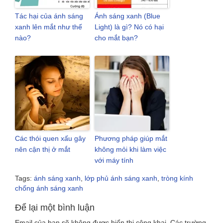
Tác hại của ánh sáng
Ánh sáng xanh (Blue
xanh lên mắt như thế
Light) là gì? Nó có hại
nào?
cho mắt bạn?
Các thói quen xấu gây
Phương pháp giúp mắt
nên cận thị ở mắt
không mỏi khi làm việc
với máy tính
Tags:
ánh sáng xanh
,
lớp phủ ánh sáng xanh
,
tròng kính
chống ánh sáng xanh
Để lại một bình luận
Email của bạn sẽ không được hiển thị công khai.
Các trường