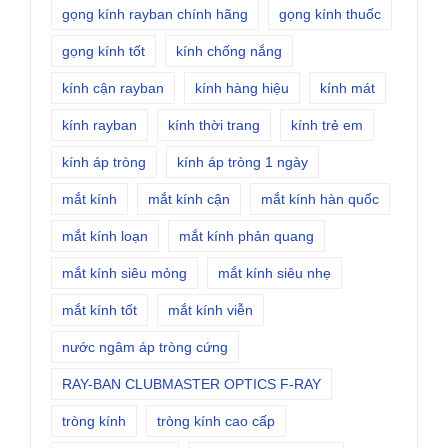
gọng kính rayban chính hãng
gọng kính thuốc
gọng kính tốt
kính chống nắng
kính cận rayban
kính hàng hiệu
kính mát
kính rayban
kính thời trang
kính trẻ em
kính áp tròng
kính áp tròng 1 ngày
mắt kính
mắt kính cận
mắt kính hàn quốc
mắt kính loạn
mắt kính phản quang
mắt kính siêu mỏng
mắt kính siêu nhẹ
mắt kính tốt
mắt kính viễn
nước ngâm áp tròng cứng
RAY-BAN CLUBMASTER OPTICS F-RAY
tròng kính
tròng kính cao cấp