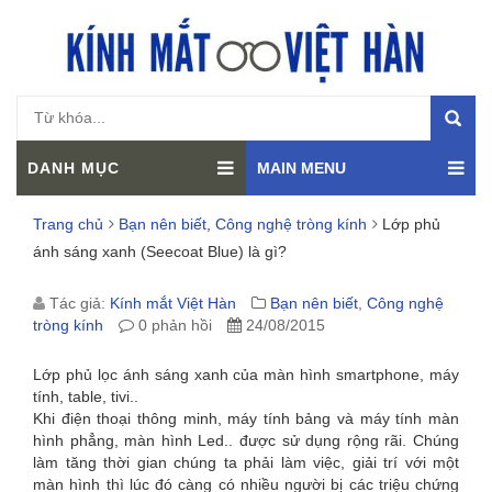
DANH MỤC
MAIN MENU
Trang chủ
Bạn nên biết
,
Công nghệ tròng kính
Lớp phủ
ánh sáng xanh (Seecoat Blue) là gì?
LỚP
Tác giả:
Kính mắt Việt Hàn
Bạn nên biết
,
Công nghệ
tròng kính
0 phản hồi
24/08/2015
PHỦ
Lớp phủ lọc ánh sáng xanh của màn hình smartphone, máy
ÁNH
tính, table, tivi..
Khi điện thoại thông minh, máy tính bảng và máy tính màn
SÁNG
hình phẳng, màn hình Led.. được sử dụng rộng rãi. Chúng
làm tăng thời gian chúng ta phải làm việc, giải trí với một
XANH
màn hình thì lúc đó càng có nhiều người bị các triệu chứng