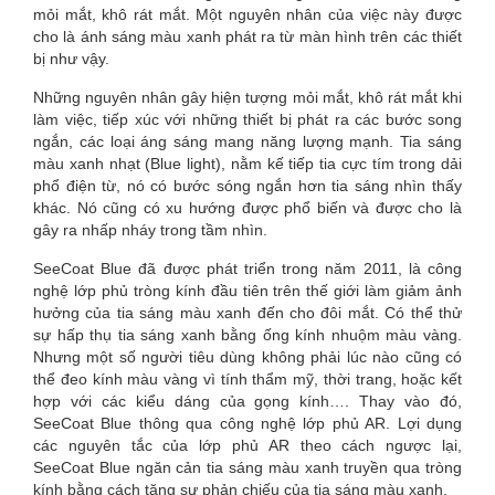
mỏi mắt, khô rát mắt. Một nguyên nhân của việc này được
(SEECOAT
cho là ánh sáng màu xanh phát ra từ màn hình trên các thiết
bị như vậy.
BLUE)
Những nguyên nhân gây hiện tượng mỏi mắt, khô rát mắt khi
LÀ
làm việc, tiếp xúc với những thiết bị phát ra các bước song
ngắn, các loại áng sáng mang năng lượng mạnh. Tia sáng
GÌ?
màu xanh nhạt (Blue light), nằm kế tiếp tia cực tím trong dải
phổ điện từ, nó có bước sóng ngắn hơn tia sáng nhìn thấy
khác. Nó cũng có xu hướng được phổ biến và được cho là
gây ra nhấp nháy trong tầm nhìn.
SeeCoat Blue đã được phát triển trong năm 2011, là công
nghệ lớp phủ tròng kính đầu tiên trên thế giới làm giảm ảnh
hưởng của tia sáng màu xanh đến cho đôi mắt. Có thể thử
sự hấp thụ tia sáng xanh bằng ống kính nhuộm màu vàng.
Nhưng một số người tiêu dùng không phải lúc nào cũng có
thể đeo kính màu vàng vì tính thẩm mỹ, thời trang, hoặc kết
hợp với các kiểu dáng của gọng kính…. Thay vào đó,
SeeCoat Blue thông qua công nghệ lớp phủ AR. Lợi dụng
các nguyên tắc của lớp phủ AR theo cách ngược lại,
SeeCoat Blue ngăn cản tia sáng màu xanh truyền qua tròng
kính bằng cách tăng sự phản chiếu của tia sáng màu xanh.