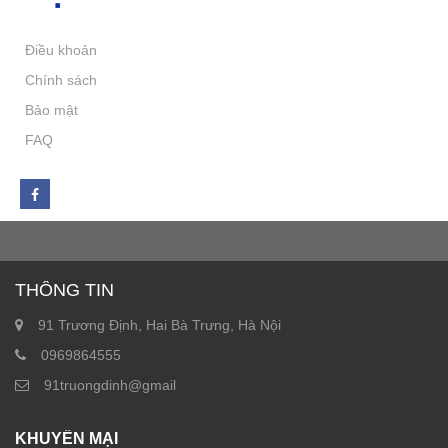
Điều khoản
Chính sách
Bảo mật
FAQ
THÔNG TIN
91 Trương Định, Hai Bà Trưng, Hà Nội
0969864555
91truongdinh@gmail
KHUYẾN MẠI