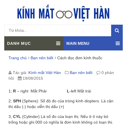
DANH MỤC
MAIN MENU
Trang chủ
Bạn nên biết
Cách đọc đơn kính thuốc
CÁCH
Tác giả:
Kính mắt Việt Hàn
Bạn nên biết
0 phản
hồi
19/08/2015
ĐỌC
1;
R
– right Mắt Phải
L
-left Mắt trái
ĐƠN
2;
SPH
(Sphere): Số độ đo của tròng kính diopters. Là cận
KÍNH
thị dấu (-) hoặc viễn thị dấu (+)
THUỐC
3;
CYL
(Cylinder) Là số đo của loạn thị. Nếu ở ô này bỏ
trống hoặc ghi 000 có nghĩa là đơn kính không có loạn thị.