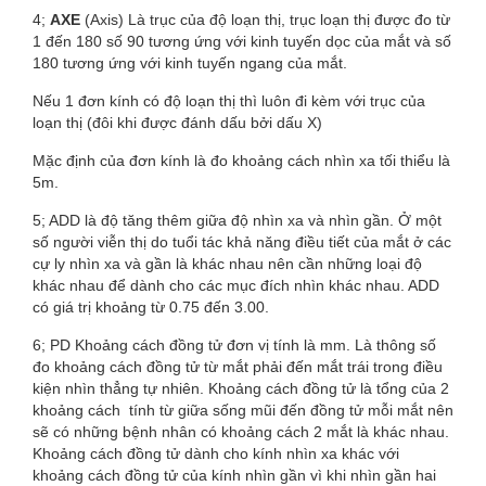
4;
AXE
(Axis) Là trục của độ loạn thị, trục loạn thị được đo từ
1 đến 180 số 90 tương ứng với kinh tuyến dọc của mắt và số
180 tương ứng với kinh tuyến ngang của mắt.
Nếu 1 đơn kính có độ loạn thị thì luôn đi kèm với trục của
loạn thị (đôi khi được đánh dấu bởi dấu X)
Mặc định của đơn kính là đo khoảng cách nhìn xa tối thiểu là
5m.
5; ADD là độ tăng thêm giữa độ nhìn xa và nhìn gần. Ở một
số người viễn thị do tuổi tác khả năng điều tiết của mắt ở các
cự ly nhìn xa và gần là khác nhau nên cần những loại độ
khác nhau để dành cho các mục đích nhìn khác nhau. ADD
có giá trị khoảng từ 0.75 đến 3.00.
6; PD Khoảng cách đồng tử đơn vị tính là mm. Là thông số
đo khoảng cách đồng tử từ mắt phải đến mắt trái trong điều
kiện nhìn thẳng tự nhiên. Khoảng cách đồng tử là tổng của 2
khoảng cách tính từ giữa sống mũi đến đồng tử mỗi mắt nên
sẽ có những bệnh nhân có khoảng cách 2 mắt là khác nhau.
Khoảng cách đồng tử dành cho kính nhìn xa khác với
khoảng cách đồng tử của kính nhìn gần vì khi nhìn gần hai