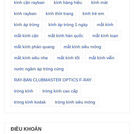
kính cận rayban
kính hàng hiệu
kính mát
kính rayban
kính thời trang
kính trẻ em
kính áp tròng
kính áp tròng 1 ngày
mắt kính
mắt kính cận
mắt kính hàn quốc
mắt kính loạn
mắt kính phản quang
mắt kính siêu mỏng
mắt kính siêu nhẹ
mắt kính tốt
mắt kính viễn
nước ngâm áp tròng cứng
RAY-BAN CLUBMASTER OPTICS F-RAY
tròng kính
tròng kính cao cấp
tròng kính kodak
tròng kính siêu mỏng
ĐIỀU KHOẢN