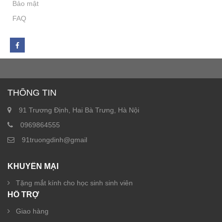
Bảo mật
FAQ
THÔNG TIN
91 Trương Định, Hai Bà Trưng, Hà Nội
0969864555
91truongdinh@gmail
KHUYẾN MẠI
Tặng mắt kính cho học sinh sinh viên
HỖ TRỢ
Giao hàng