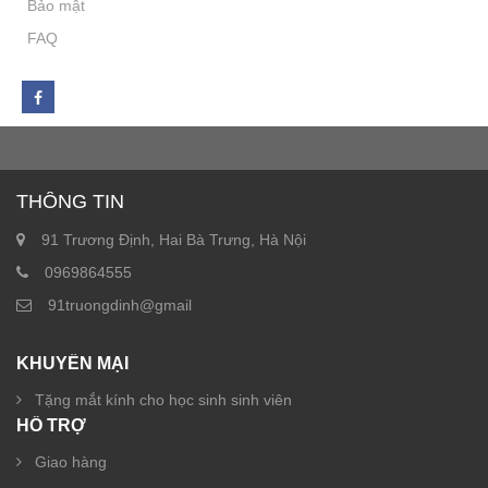
Bảo mật
FAQ
THÔNG TIN
91 Trương Định, Hai Bà Trưng, Hà Nội
0969864555
91truongdinh@gmail
KHUYẾN MẠI
Tặng mắt kính cho học sinh sinh viên
HỖ TRỢ
Giao hàng