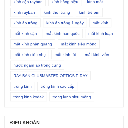
kính cận rayban
kính hàng hiệu
kính mát
kính rayban
kính thời trang
kính trẻ em
kính áp tròng
kính áp tròng 1 ngày
mắt kính
mắt kính cận
mắt kính hàn quốc
mắt kính loạn
mắt kính phản quang
mắt kính siêu mỏng
mắt kính siêu nhẹ
mắt kính tốt
mắt kính viễn
nước ngâm áp tròng cứng
RAY-BAN CLUBMASTER OPTICS F-RAY
tròng kính
tròng kính cao cấp
tròng kính kodak
tròng kính siêu mỏng
ĐIỀU KHOẢN