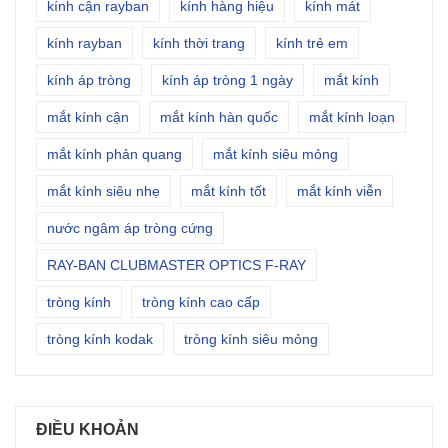
kính cận rayban
kính hàng hiệu
kính mát
kính rayban
kính thời trang
kính trẻ em
kính áp tròng
kính áp tròng 1 ngày
mắt kính
mắt kính cận
mắt kính hàn quốc
mắt kính loạn
mắt kính phản quang
mắt kính siêu mỏng
mắt kính siêu nhẹ
mắt kính tốt
mắt kính viễn
nước ngâm áp tròng cứng
RAY-BAN CLUBMASTER OPTICS F-RAY
tròng kính
tròng kính cao cấp
tròng kính kodak
tròng kính siêu mỏng
ĐIỀU KHOẢN