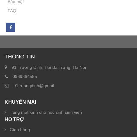
Bảo mật
FAQ
THÔNG TIN
91 Trương Định, Hai Bà Trưng, Hà Nội
0969864555
91truongdinh@gmail
KHUYẾN MẠI
Tặng mắt kính cho học sinh sinh viên
HỖ TRỢ
Giao hàng