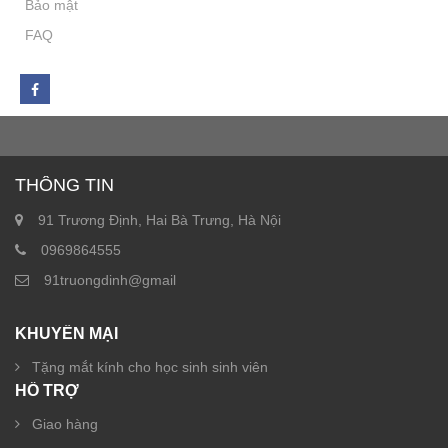
Bảo mật
FAQ
THÔNG TIN
91 Trương Định, Hai Bà Trưng, Hà Nội
0969864555
91truongdinh@gmail
KHUYẾN MẠI
Tặng mắt kính cho học sinh sinh viên
HỖ TRỢ
Giao hàng