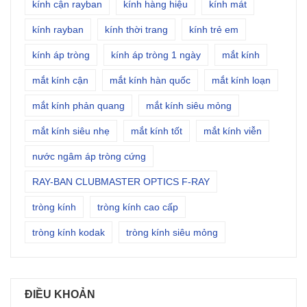
kính cận rayban
kính hàng hiệu
kính mát
kính rayban
kính thời trang
kính trẻ em
kính áp tròng
kính áp tròng 1 ngày
mắt kính
mắt kính cận
mắt kính hàn quốc
mắt kính loạn
mắt kính phản quang
mắt kính siêu mỏng
mắt kính siêu nhẹ
mắt kính tốt
mắt kính viễn
nước ngâm áp tròng cứng
RAY-BAN CLUBMASTER OPTICS F-RAY
tròng kính
tròng kính cao cấp
tròng kính kodak
tròng kính siêu mỏng
ĐIỀU KHOẢN