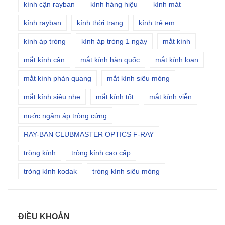
kính cận rayban
kính hàng hiệu
kính mát
kính rayban
kính thời trang
kính trẻ em
kính áp tròng
kính áp tròng 1 ngày
mắt kính
mắt kính cận
mắt kính hàn quốc
mắt kính loạn
mắt kính phản quang
mắt kính siêu mỏng
mắt kính siêu nhẹ
mắt kính tốt
mắt kính viễn
nước ngâm áp tròng cứng
RAY-BAN CLUBMASTER OPTICS F-RAY
tròng kính
tròng kính cao cấp
tròng kính kodak
tròng kính siêu mỏng
ĐIỀU KHOẢN