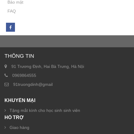
Bảo mật
FAQ
THÔNG TIN
91 Trương Định, Hai Bà Trưng, Hà Nội
0969864555
91truongdinh@gmail
KHUYẾN MẠI
Tặng mắt kính cho học sinh sinh viên
HỖ TRỢ
Giao hàng