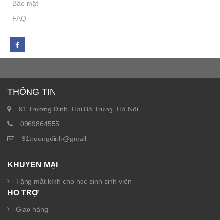
Bảo mật
FAQ
THÔNG TIN
91 Trương Định, Hai Bà Trưng, Hà Nội
0969864555
91truongdinh@gmail
KHUYẾN MẠI
Tặng mắt kính cho học sinh sinh viên
HỖ TRỢ
Giao hàng