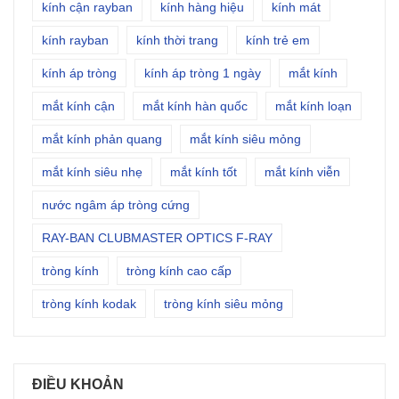
kính cận rayban
kính hàng hiệu
kính mát
kính rayban
kính thời trang
kính trẻ em
kính áp tròng
kính áp tròng 1 ngày
mắt kính
mắt kính cận
mắt kính hàn quốc
mắt kính loạn
mắt kính phản quang
mắt kính siêu mỏng
mắt kính siêu nhẹ
mắt kính tốt
mắt kính viễn
nước ngâm áp tròng cứng
RAY-BAN CLUBMASTER OPTICS F-RAY
tròng kính
tròng kính cao cấp
tròng kính kodak
tròng kính siêu mỏng
ĐIỀU KHOẢN