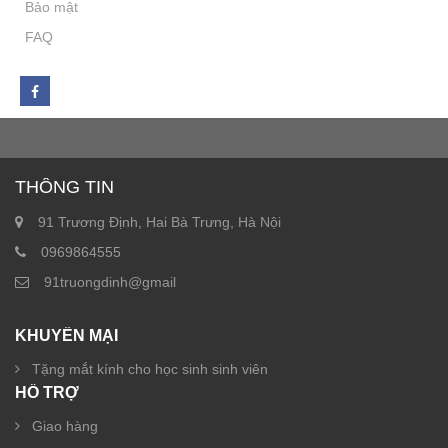
Bảo mật
FAQ
THÔNG TIN
91 Trương Định, Hai Bà Trưng, Hà Nội
0969864555
91truongdinh@gmail
KHUYẾN MẠI
Tặng mắt kính cho học sinh sinh viên
HỖ TRỢ
Giao hàng