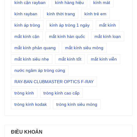
kính cận rayban
kính hàng hiệu
kính mát
kính rayban
kính thời trang
kính trẻ em
kính áp tròng
kính áp tròng 1 ngày
mắt kính
mắt kính cận
mắt kính hàn quốc
mắt kính loạn
mắt kính phản quang
mắt kính siêu mỏng
mắt kính siêu nhẹ
mắt kính tốt
mắt kính viễn
nước ngâm áp tròng cứng
RAY-BAN CLUBMASTER OPTICS F-RAY
tròng kính
tròng kính cao cấp
tròng kính kodak
tròng kính siêu mỏng
ĐIỀU KHOẢN