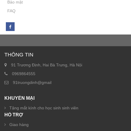
Bảo mật
FAQ
THÔNG TIN
91 Trương Định, Hai Bà Trưng, Hà Nội
0969864555
91truongdinh@gmail
KHUYẾN MẠI
Tặng mắt kính cho học sinh sinh viên
HỖ TRỢ
Giao hàng