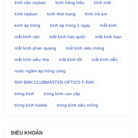
kính cận rayban
kính hàng hiệu
kính mát
kính rayban
kính thời trang
kính trẻ em
kính áp tròng
kính áp tròng 1 ngày
mắt kính
mắt kính cận
mắt kính hàn quốc
mắt kính loạn
mắt kính phản quang
mắt kính siêu mỏng
mắt kính siêu nhẹ
mắt kính tốt
mắt kính viễn
nước ngâm áp tròng cứng
RAY-BAN CLUBMASTER OPTICS F-RAY
tròng kính
tròng kính cao cấp
tròng kính kodak
tròng kính siêu mỏng
ĐIỀU KHOẢN