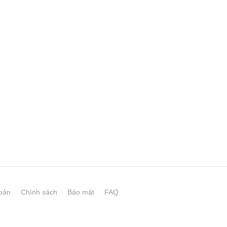
oản
Chính sách
Bảo mật
FAQ