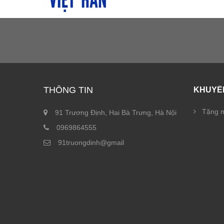
THÔNG TIN
KHUYẾ
Tặng m
91 Trương Định, Hai Bà Trưng, Hà Nội
0969864555
91truongdinh@gmail