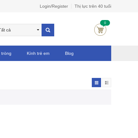
Login/Register
Thị lực trên 40 tuổi
0
 tròng
Kính trẻ em
Blog