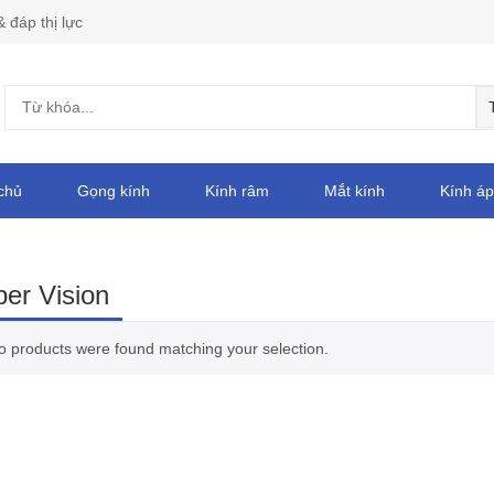
& đáp thị lực
chủ
Gọng kính
Kính râm
Mắt kính
Kính áp
er Vision
o products were found matching your selection.