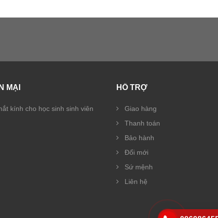
N MẠI
HỖ TRỢ
ắt kính cho học sinh sinh viên
Giao hàng
Thanh toán
Bảo hành
Đổi mới
Sứ mệnh
Liên hệ