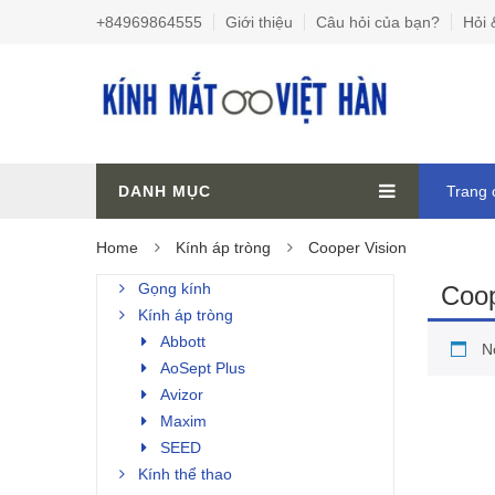
+84969864555
Giới thiệu
Câu hỏi của bạn?
Hỏi 
DANH MỤC
Trang 
Home
Kính áp tròng
Cooper Vision
Gọng kính
Coop
Kính áp tròng
Abbott
N
AoSept Plus
Avizor
Maxim
SEED
Kính thể thao